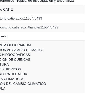
ronómico Tropical de Investigación y Enseñanza
io CATIE
torio.catie.ac.cr:11554/8499
positorio.catie.ac.cr/handle/11554/8499
ierto
RUM OFFICINARUM
ION AL CAMBIO CLIMATICO
 HIDROGRAFICAS
ION DE CUENCAS
TURA
S HIDRICOS
TURA DEL AGUA
S CLIMATICOS
IÓN DEL CAMBIO CLIMÁTICO
ALA