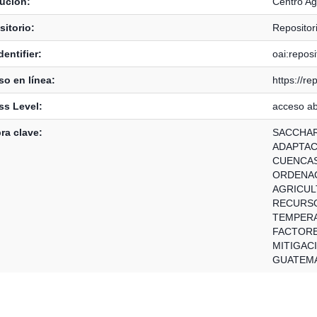
tución:
Centro Ag
itorio:
Repositor
dentifier:
oai:reposi
o en línea:
https://re
ss Level:
acceso ab
ra clave:
SACCHA
ADAPTAC
CUENCAS
ORDENAC
AGRICUL
RECURSO
TEMPERA
FACTORE
MITIGAC
GUATEM