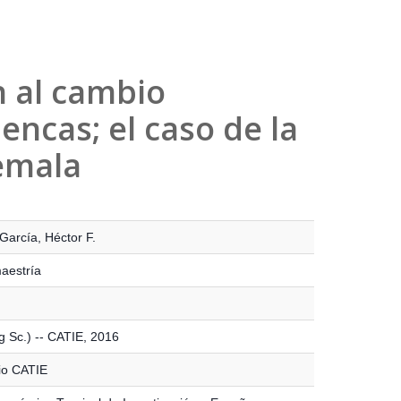
n al cambio
encas; el caso de la
emala
García, Héctor F.
maestría
g Sc.) -- CATIE, 2016
io CATIE