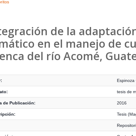
ritos
tegración de la adaptació
imático en el manejo de cu
enca del río Acomé, Guat
s Bibliográficos
:
Espinoza 
ato:
tesis de 
 de Publicación:
2016
ipción:
Tesis (Ma
Repositor