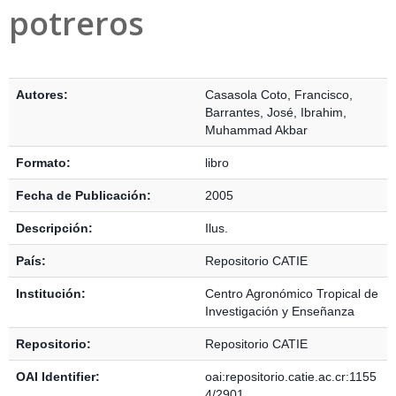
potreros
Detalles Bibliográficos
Autores:
Casasola Coto, Francisco
,
Barrantes, José
,
Ibrahim,
Muhammad Akbar
Formato:
libro
Fecha de Publicación:
2005
Descripción:
Ilus.
País:
Repositorio CATIE
Institución:
Centro Agronómico Tropical de
Investigación y Enseñanza
Repositorio:
Repositorio CATIE
OAI Identifier:
oai:repositorio.catie.ac.cr:1155
4/2901