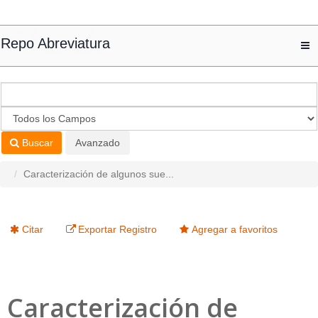
Saltar al contenido
Repo Abreviatura
T
nav
Buscar
Avanzado
Caracterización de algunos sue...
Citar
Exportar Registro
Agregar a favoritos
Caracterización de