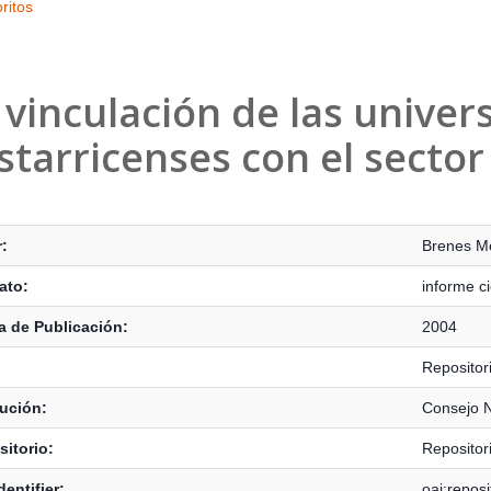
ritos
 vinculación de las univer
starricenses con el secto
s Bibliográficos
:
Brenes Mo
ato:
informe ci
 de Publicación:
2004
Reposito
tución:
Consejo N
itorio:
Reposito
dentifier:
oai:repos