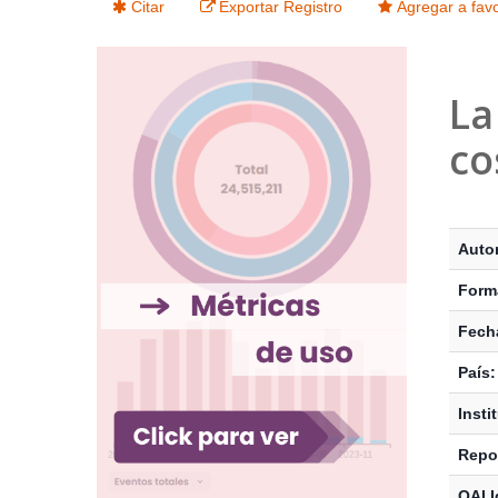
Citar
Exportar Registro
Agregar a favo
La
co
Detalle
Autor
Form
Fecha
País:
Insti
Repos
OAI I