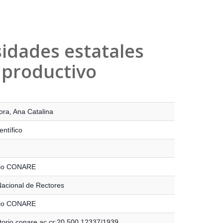
sidades estatales
r productivo
ra, Ana Catalina
entífico
rio CONARE
acional de Rectores
rio CONARE
itorio.conare.ac.cr:20.500.12337/1939