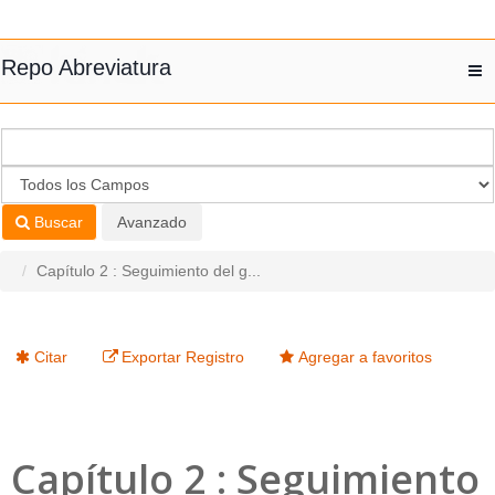
Saltar al contenido
Repo Abreviatura
T
nav
Buscar
Avanzado
Capítulo 2 : Seguimiento del g...
Citar
Exportar Registro
Agregar a favoritos
Capítulo 2 : Seguimiento