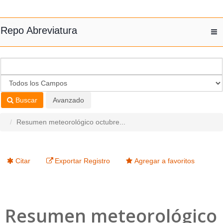
Saltar al contenido
Repo Abreviatura
T
nav
Buscar
Avanzado
Resumen meteorológico octubre...
Citar
Exportar Registro
Agregar a favoritos
Resumen meteorológico