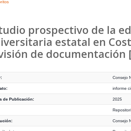
ritos
tudio prospectivo de la e
iversitaria estatal en Cost
visión de documentación [
s Bibliográficos
:
Consejo N
ato:
informe ci
 de Publicación:
2025
Reposito
tución:
Consejo N