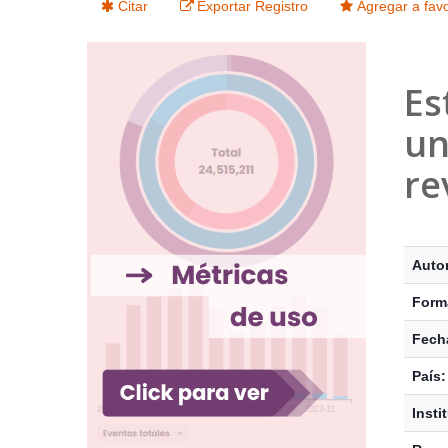
Citar
Exportar Registro
Agregar a favo
Es
un
re
Detalle
Autor
Form
Fecha
País:
Insti