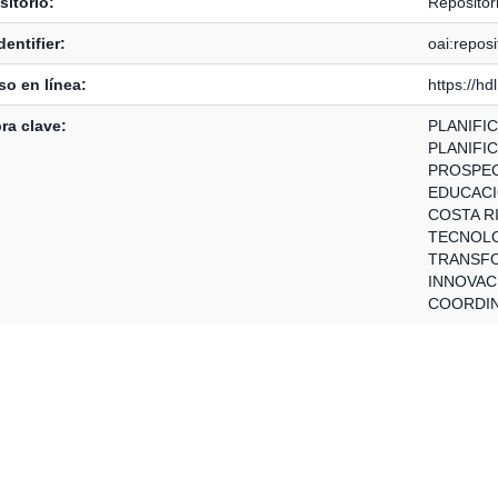
itorio:
Reposito
dentifier:
oai:repos
o en línea:
https://h
ra clave:
PLANIFI
PLANIFI
PROSPEC
EDUCACI
COSTA R
TECNOL
TRANSFO
INNOVAC
COORDIN