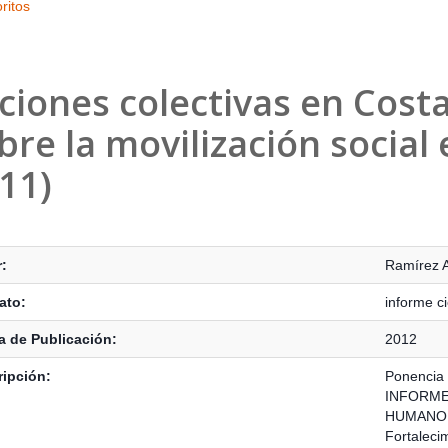
ritos
ciones colectivas en Cost
bre la movilización social 
11)
s Bibliográficos
:
Ramírez A
ato:
informe ci
 de Publicación:
2012
ipción:
Ponencia 
INFORME
HUMANO S
Fortaleci