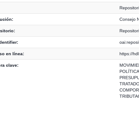
Reposito
tución:
Consejo N
itorio:
Reposito
dentifier:
oai:repos
o en línea:
https://h
ra clave:
MOVIMIE
POLÍTICA
PRESUPU
TRATADO
COMPORT
TRIBUTA