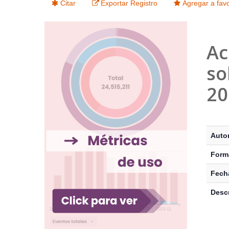
Citar
Exportar Registro
Agregar a favo
Ac
so
20
Detalle
Autor
Form
Fecha
Descr