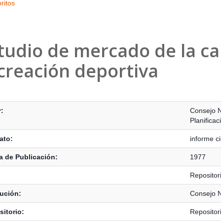
ritos
tudio de mercado de la ca
creación deportiva
s Bibliográficos
:
Consejo N
Planifica
ato:
informe ci
 de Publicación:
1977
Reposito
tución:
Consejo N
itorio:
Reposito