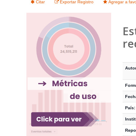
Citar
Exportar Registro
Agregar a favo
Es
re
Detalle
Autor
Form
Fecha
País:
Insti
Repos