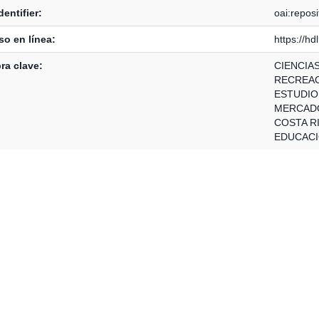
dentifier:
oai:repos
o en línea:
https://h
ra clave:
CIENCIA
RECREAC
ESTUDIO
MERCAD
COSTA R
EDUCACI