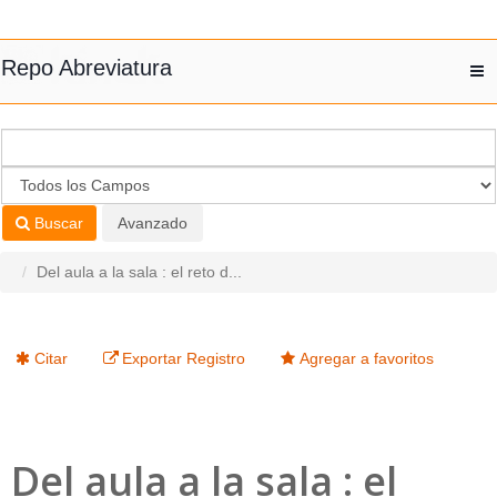
Saltar al contenido
Repo Abreviatura
T
nav
Buscar
Avanzado
Del aula a la sala : el reto d...
Citar
Exportar Registro
Agregar a favoritos
Del aula a la sala : el