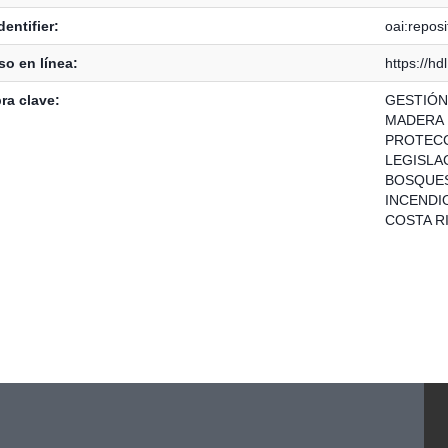
dentifier:
oai:repos
o en línea:
https://h
ra clave:
GESTIÓN
MADERA
PROTECC
LEGISLA
BOSQUE
INCENDI
COSTA R