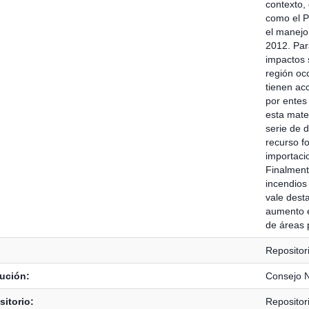
contexto, 
como el P
el manejo 
2012. Par
impactos 
región oc
tienen ac
por entes
esta mate
serie de 
recurso f
importaci
Finalment
incendios 
vale dest
aumento e
de áreas 
Reposito
tución:
Consejo N
itorio:
Reposito