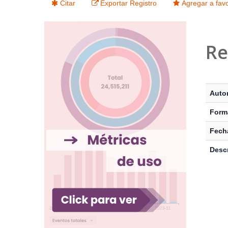
Citar
Exportar Registro
Agregar a favo
Re
Detalle
Autor
Form
Fecha
Descr