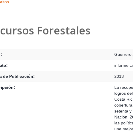
ritos
cursos Forestales
s Bibliográficos
:
Guerrero
ato:
informe ci
 de Publicación:
2013
ipción:
La recuper
logros de
Costa Ric
cobertura
setenta y
Nación, 20
las políti
una mejora