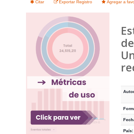
Citar
Exportar Registro
Agregar a favo
Es
de
Un
re
Detalle
Auto
Form
Fecha
País: