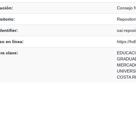
tución:
Consejo N
itorio:
Reposito
dentifier:
oai:repos
o en línea:
https://h
ra clave:
EDUCACI
GRADUA
MERCAD
UNIVERSI
COSTA R