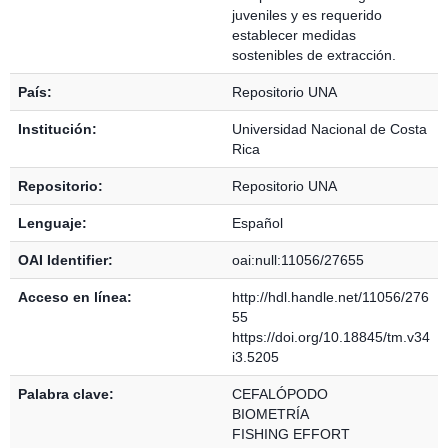
juveniles y es requerido
establecer medidas
sostenibles de extracción.
País:
Repositorio UNA
Institución:
Universidad Nacional de Costa
Rica
Repositorio:
Repositorio UNA
Lenguaje:
Español
OAI Identifier:
oai:null:11056/27655
Acceso en línea:
http://hdl.handle.net/11056/276
55
https://doi.org/10.18845/tm.v34
i3.5205
Palabra clave:
CEFALÓPODO
BIOMETRÍA
FISHING EFFORT