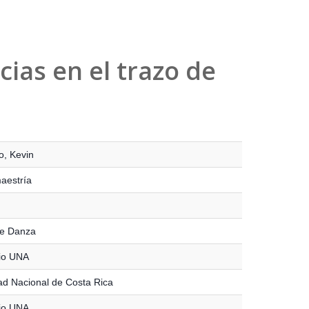
ias en el trazo de
o, Kevin
maestría
de Danza
io UNA
ad Nacional de Costa Rica
io UNA