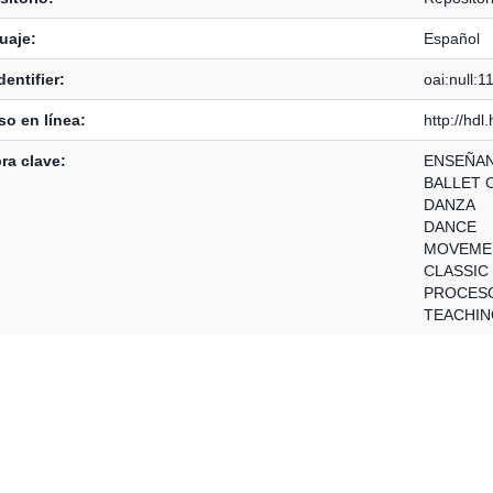
uaje:
Español
dentifier:
oai:null:
o en línea:
http://hd
ra clave:
ENSEÑAN
BALLET 
DANZA
DANCE
MOVEME
CLASSIC
PROCESO
TEACHIN