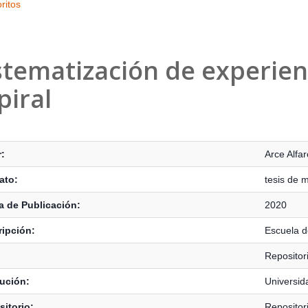
ritos
stematización de experienc
piral
s Bibliográficos
:
Arce Alfar
ato:
tesis de 
 de Publicación:
2020
ipción:
Escuela 
Repositor
tución:
Universid
itorio:
Repositor