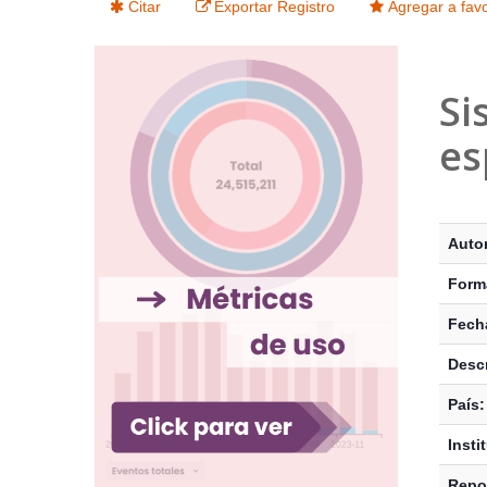
Citar
Exportar Registro
Agregar a favo
Si
es
Detalle
Autor
Form
Fecha
Descr
País:
Insti
Repos