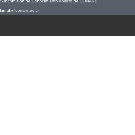
Subcomisión de Conocimiento Abierto de CONARE
kimuk@conare.ac.cr