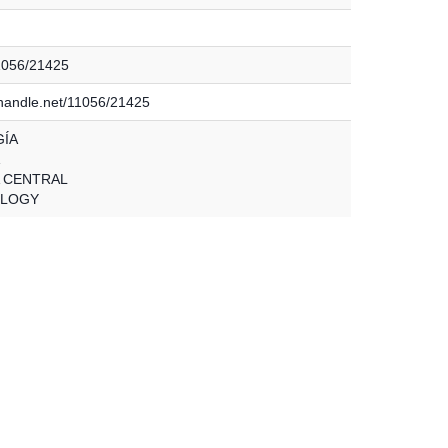
11056/21425
l.handle.net/11056/21425
GÍA
 CENTRAL
OLOGY