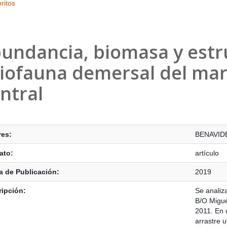
ritos
undancia, biomasa y estru
tiofauna demersal del ma
ntral
s Bibliográficos
res:
BENAVID
ato:
artículo
 de Publicación:
2019
ipción:
Se analiz
B/O Miguel
2011. En 
arrastre u