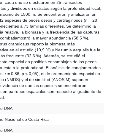
ón cada uno se efectuaron en 25 transectos
tes y divididos en estratos según la profundidad local,
máximo de 1500 m. Se encontraron y analizaron un
142 especies de peces óseos y cartilaginosos (n = 28
necientes a 73 familias diferentes. Se determinó la
 relativa, la biomasa y la frecuencia de las capturas.
 combatiamostró la mayor abundancia (58,5 %),
rus granulosus reportó la biomasa más
ativa en el estudio (10,9 %) y Nezumia aequalis fue la
ás frecuente (32,6 %). Además, se estudió el
nto espacial en posibles ensamblajes de los peces
uesta a la profundidad. El análisis de conglomerados
st r = 0,86; p < 0,05), el de ordenamiento espacial no
co (NMDS) y el de similitud (ANOSIM) suponen
e evidencia de que las especies se encontraron
 en patrones espaciales con respecto al gradiente de
ad.
io UNA
ad Nacional de Costa Rica
io UNA