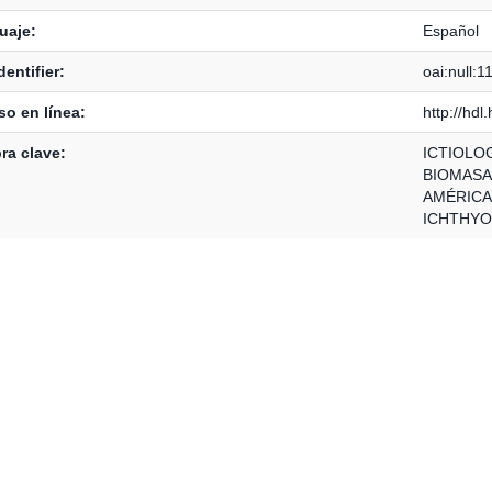
uaje:
Español
dentifier:
oai:null:
o en línea:
http://hd
ra clave:
ICTIOLO
BIOMASA
AMÉRICA
ICHTHY