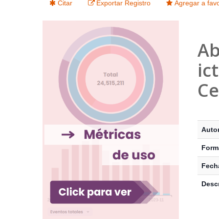
Citar
Exportar Registro
Agregar a favo
Ab
ic
Ce
Detalle
Auto
Form
Fecha
Descr