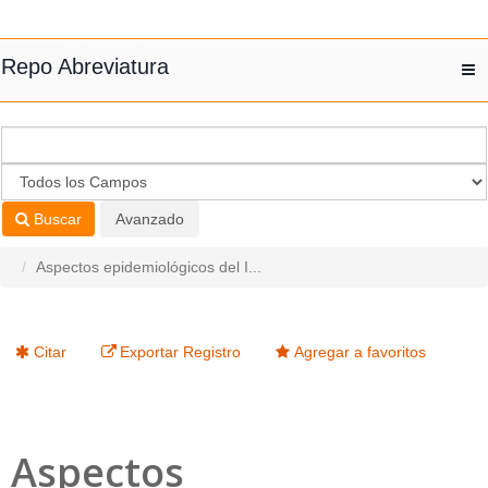
Saltar al contenido
Repo Abreviatura
T
nav
Buscar
Avanzado
Aspectos epidemiológicos del I...
Citar
Exportar Registro
Agregar a favoritos
Aspectos