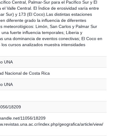
cífico Central, Palmar-Sur para el Pacífico Sur y El
el Valle Central. El Índice de erosividad varía entre
ar Sur) y 173 (El Coco).Las distintas estaciones
n diferente grado la influencia de diferentes
 meteorológicos: Limón, San Carlos y Palmar Sur
una fuerte influencia temporales; Liberia y
s una dominancia de eventos conectivas; El Coco en
s los cursos analizados muestra intensidades
io UNA
ad Nacional de Costa Rica
io UNA
11056/18209
l.handle.net/11056/18209
w.revistas.una.ac.cr/index.php/geografica/article/view/