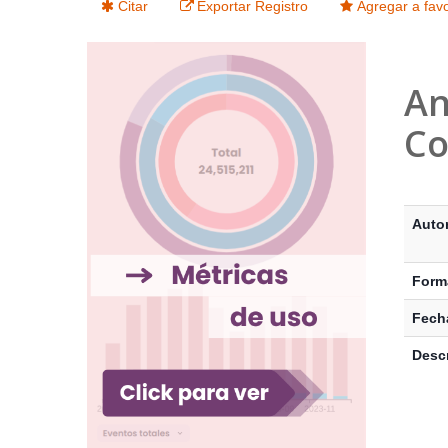
Citar
Exportar Registro
Agregar a favo
An
Co
Detalle
Auto
Form
Fecha
Descr