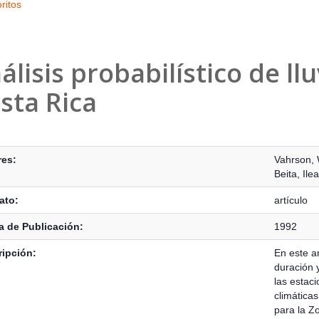
ritos
álisis probabilístico de ll
sta Rica
s Bibliográficos
res:
Vahrson, 
Beita, Ile
ato:
artículo
 de Publicación:
1992
ipción:
En este ar
duración y
las estaci
climática
para la Zo