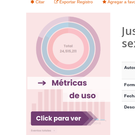
Citar
Exportar Registro
Agregar a favo
Ju
se
Detalle
Auto
Form
Fecha
Descr