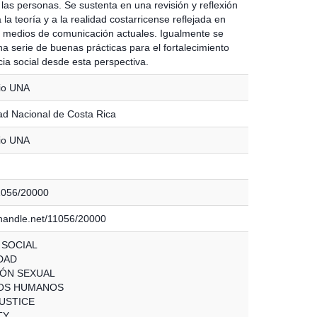
las personas. Se sustenta en una revisión y reflexión
 la teoría y a la realidad costarricense reflejada en
s medios de comunicación actuales. Igualmente se
a serie de buenas prácticas para el fortalecimiento
icia social desde esta perspectiva.
io UNA
ad Nacional de Costa Rica
io UNA
11056/20000
l.handle.net/11056/20000
 SOCIAL
DAD
ÓN SEXUAL
OS HUMANOS
JUSTICE
TY