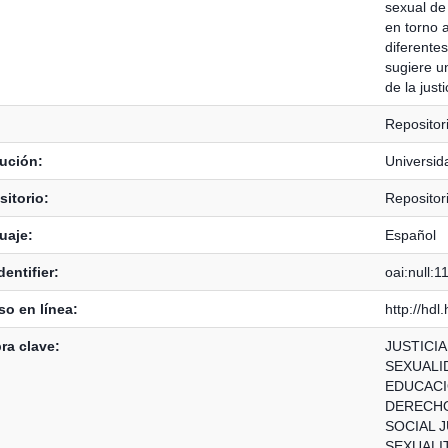
sexual de 
en torno a
diferente
sugiere un
de la just
Repositor
tución:
Universid
itorio:
Repositor
uaje:
Español
dentifier:
oai:null:
o en línea:
http://hd
ra clave:
JUSTICIA
SEXUALI
EDUCACI
DERECH
SOCIAL 
SEXUALI