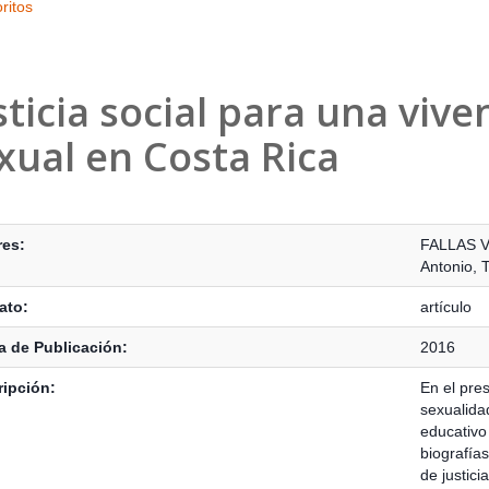
ritos
sticia social para una vive
xual en Costa Rica
s Bibliográficos
res:
FALLAS 
Antonio
,
T
ato:
artículo
 de Publicación:
2016
ipción:
En el pres
sexualida
educativo 
biografías
de justici