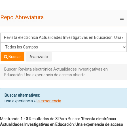
Mostrando
Saltar al contenido
1 - 3
Resultados de
3
Para Buscar '
Revista electrónica
Repo Abreviatura
T
Actualidades Investigativas en Educación: Una experiencia de acceso
nav
abierto.
'
Buscar
Avanzado
Buscar: Revista electrónica Actualidades Investigativas en
Educación: Una experiencia de acceso abierto.
Buscar alternativas
:
una experiencia »
la experiencia
Mostrando
1 - 3
Resultados de
3
Para Buscar '
Revista electrónica
Actualidades Investigativas en Educación: Una experiencia de acceso