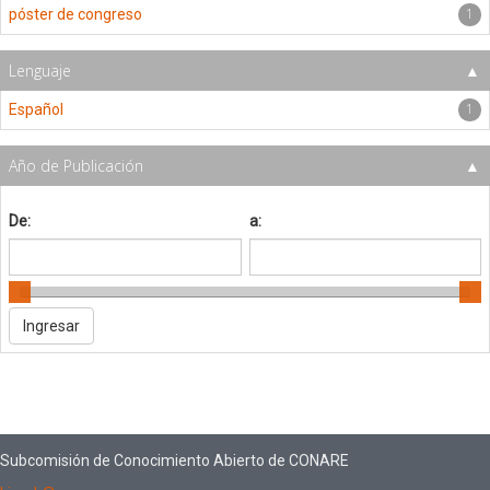
1
póster de congreso
Lenguaje
1
Español
Año de Publicación
De:
a:
Subcomisión de Conocimiento Abierto de CONARE