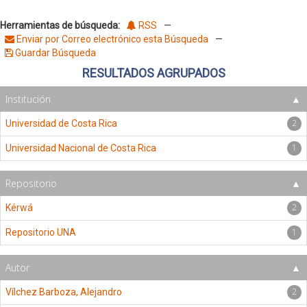
Herramientas de búsqueda:
RSS
—
Enviar por Correo electrónico esta Búsqueda
—
Guardar Búsqueda
RESULTADOS AGRUPADOS
Institución
2
Universidad de Costa Rica
1
Universidad Nacional de Costa Rica
Repositorio
2
Kérwá
1
Repositorio UNA
Autor
2
Vílchez Barboza, Alejandro