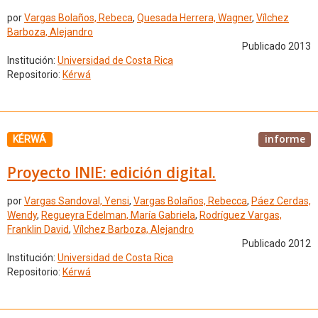
por
Vargas Bolaños, Rebeca
,
Quesada Herrera, Wagner
,
Vílchez
Barboza, Alejandro
Publicado 2013
Institución:
Universidad de Costa Rica
Repositorio:
Kérwá
informe
KÉRWÁ
Proyecto INIE: edición digital.
por
Vargas Sandoval, Yensi
,
Vargas Bolaños, Rebecca
,
Páez Cerdas,
Wendy
,
Regueyra Edelman, María Gabriela
,
Rodríguez Vargas,
Franklin David
,
Vílchez Barboza, Alejandro
Publicado 2012
Institución:
Universidad de Costa Rica
Repositorio:
Kérwá