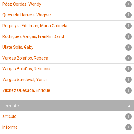
1
Páez Cerdas, Wendy
1
Quesada Herrera, Wagner
1
Regueyra Edelman, María Gabriela
1
Rodríguez Vargas, Franklin David
1
Ulate Solís, Gaby
1
Vargas Bolaños, Rebeca
1
Vargas Bolaños, Rebecca
1
Vargas Sandoval, Yensi
1
Vílchez Quesada, Enrique
Formato
1
artículo
1
informe