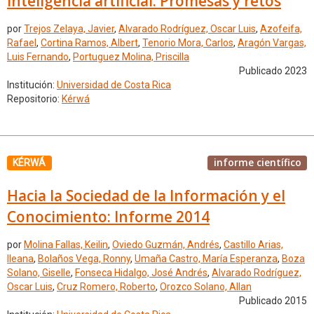
inteligencia artificial: Promesas y retos
por
Trejos Zelaya, Javier
,
Alvarado Rodríguez, Oscar Luis
,
Azofeifa,
Rafael
,
Cortina Ramos, Albert
,
Tenorio Mora, Carlos
,
Aragón Vargas,
Luis Fernando
,
Portuguez Molina, Priscilla
Publicado 2023
Institución:
Universidad de Costa Rica
Repositorio:
Kérwá
informe científico
KÉRWÁ
Hacia la Sociedad de la Información y el
Conocimiento: Informe 2014
por
Molina Fallas, Keilin
,
Oviedo Guzmán, Andrés
,
Castillo Arias,
Ileana
,
Bolaños Vega, Ronny
,
Umaña Castro, María Esperanza
,
Boza
Solano, Giselle
,
Fonseca Hidalgo, José Andrés
,
Alvarado Rodríguez,
Oscar Luis
,
Cruz Romero, Roberto
,
Orozco Solano, Allan
Publicado 2015