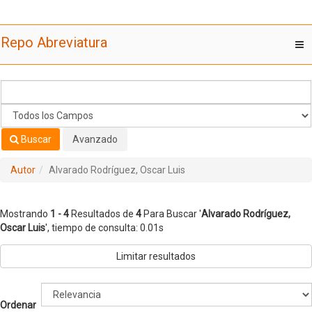
Mostrando
Saltar al contenido
1 - 4
Resultados de
4
Para Buscar '
Alvarado Rodríguez,
Repo Abreviatura
T
Oscar Luis
'
nav
Buscar
Avanzado
Autor
Alvarado Rodríguez, Oscar Luis
Mostrando
1 - 4
Resultados de
4
Para Buscar '
Alvarado Rodríguez,
Oscar Luis
'
, tiempo de consulta: 0.01s
Limitar resultados
Ordenar