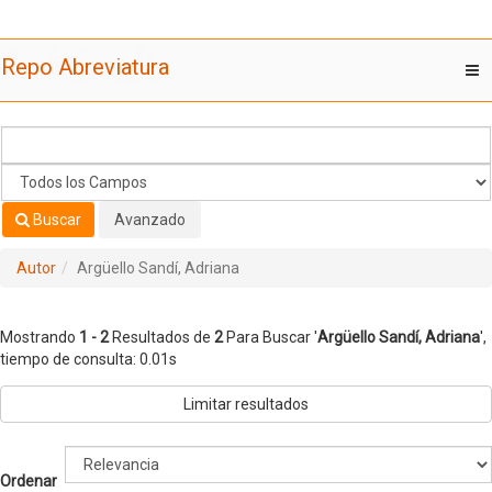
Mostrando
Saltar al contenido
1 - 2
Resultados de
2
Para Buscar '
Argüello Sandí, Adriana
'
Repo Abreviatura
T
nav
Buscar
Avanzado
Autor
Argüello Sandí, Adriana
Mostrando
1 - 2
Resultados de
2
Para Buscar '
Argüello Sandí, Adriana
'
,
tiempo de consulta: 0.01s
Limitar resultados
Ordenar