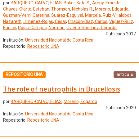
por
BARQUERO-CALVO, ELIAS
,
Baker, Kate S.
,
Amuy, Ernesto
,
Chaves-Olarte, Esteban
,
Thomson, Nicholas R.
,
Moreno, Edgardo
,
Guzman-Verri, Caterina
,
Suárez-Esquivel, Marcela
,
Ruiz-Villalobos,
Nazareth
,
Jiménez-Rojas, César
,
Chacón-Díaz, Carlos
,
Víquez-Ruiz,
Eunice
,
Rojas-Campos, Norman
,
Oviedo-Sánchez, Gerardo
Publicado 2017
Institución:
Universidad Nacional de Costa Rica
Repositorio:
Repositorio UNA
artículo
REPOSITORIO UNA
The role of neutrophils in Brucellosis
por
BARQUERO-CALVO, ELIAS
,
Moreno, Edgardo
Publicado 2020
Institución:
Universidad Nacional de Costa Rica
Repositorio:
Repositorio UNA