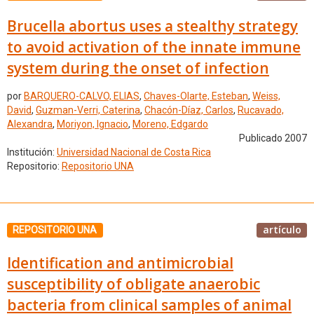
Brucella abortus uses a stealthy strategy
to avoid activation of the innate immune
system during the onset of infection
por
BARQUERO-CALVO, ELIAS
,
Chaves-Olarte, Esteban
,
Weiss,
David
,
Guzman-Verri, Caterina
,
Chacón-Díaz, Carlos
,
Rucavado,
Alexandra
,
Moriyon, Ignacio
,
Moreno, Edgardo
Publicado 2007
Institución:
Universidad Nacional de Costa Rica
Repositorio:
Repositorio UNA
artículo
REPOSITORIO UNA
Identification and antimicrobial
susceptibility of obligate anaerobic
bacteria from clinical samples of animal