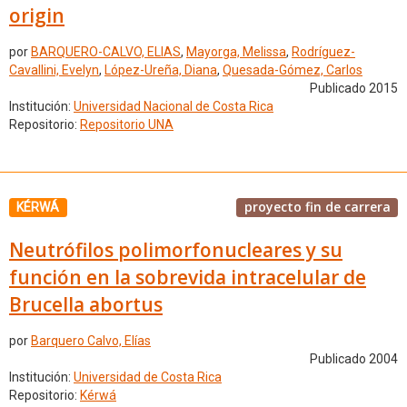
origin
por
BARQUERO-CALVO, ELIAS
,
Mayorga, Melissa
,
Rodríguez-
Cavallini, Evelyn
,
López-Ureña, Diana
,
Quesada-Gómez, Carlos
Publicado 2015
Institución:
Universidad Nacional de Costa Rica
Repositorio:
Repositorio UNA
proyecto fin de carrera
KÉRWÁ
Neutrófilos polimorfonucleares y su
función en la sobrevida intracelular de
Brucella abortus
por
Barquero Calvo, Elías
Publicado 2004
Institución:
Universidad de Costa Rica
Repositorio:
Kérwá