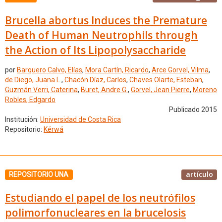
Brucella abortus Induces the Premature
Death of Human Neutrophils through
the Action of Its Lipopolysaccharide
por
Barquero Calvo, Elías
,
Mora Cartín, Ricardo
,
Arce Gorvel, Vilma
,
de Diego, Juana L.
,
Chacón Díaz, Carlos
,
Chaves Olarte, Esteban
,
Guzmán Verri, Caterina
,
Buret, Andre G.
,
Gorvel, Jean Pierre
,
Moreno
Robles, Edgardo
Publicado 2015
Institución:
Universidad de Costa Rica
Repositorio:
Kérwá
artículo
REPOSITORIO UNA
Estudiando el papel de los neutrófilos
polimorfonucleares en la brucelosis