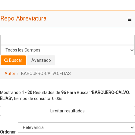
Mostrando
Saltar al contenido
1 - 20
Resultados de
96
Para Buscar '
BARQUERO-CALVO,
Repo Abreviatura
T
ELIAS
'
nav
Buscar
Avanzado
Autor
BARQUERO-CALVO, ELIAS
Mostrando
1 - 20
Resultados de
96
Para Buscar '
BARQUERO-CALVO,
ELIAS
'
, tiempo de consulta: 0.03s
Limitar resultados
Ordenar