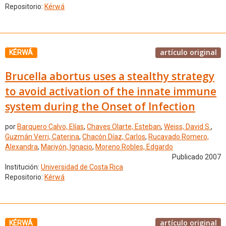
Repositorio:
Kérwá
artículo original
KÉRWÁ
Brucella abortus uses a stealthy strategy
to avoid activation of the innate immune
system during the Onset of Infection
por
Barquero Calvo, Elías
,
Chaves Olarte, Esteban
,
Weiss, David S.
,
Guzmán Verri, Caterina
,
Chacón Díaz, Carlos
,
Rucavado Romero,
Alexandra
,
Mariyón, Ignacio
,
Moreno Robles, Edgardo
Publicado 2007
Institución:
Universidad de Costa Rica
Repositorio:
Kérwá
artículo original
KÉRWÁ