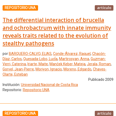
artículo
REPOSITORIO UNA
The differential interaction of brucella
and ochrobactrum with innate immunity
reveals traits related to the evolution of
stealthy pathogens
por
BARQUERO-CALVO, ELIAS
,
Conde-Álvarez, Raquel
,
Chacón-
Díaz, Carlos
,
Quesada-Lobo, LucÍa
,
Martirosyan, Anna
,
Guzman-
Verri, Caterina
,
Iriarte, Maite
,
Manček Keber, Mateja
,
Jerala, Roman
,
Gorvel, Jean-Pierre
,
Moriyon, Ignacio
,
Moreno, Edgardo
,
Chaves-
Olarte, Esteban
Publicado 2009
Institución:
Universidad Nacional de Costa Rica
Repositorio:
Repositorio UNA
artículo
REPOSITORIO UNA