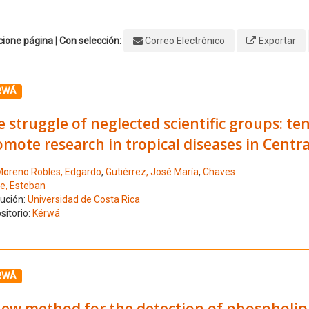
ione página | Con selección:
Correo Electrónico
Exportar
ione el número de resultado 1
RWÁ
 struggle of neglected scientific groups: ten
mote research in tropical diseases in Centr
oreno Robles, Edgardo
,
Gutiérrez, José María
,
Chaves
te, Esteban
tución:
Universidad de Costa Rica
sitorio:
Kérwá
ione el número de resultado 2
RWÁ
ew method for the detection of phospholipas