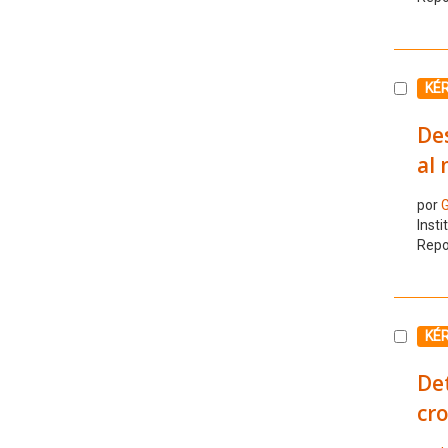
Selecc
KÉ
Des
al
por
G
Insti
Repo
Selecc
KÉ
Det
cr