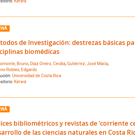
sitorio:
Kérwá
ione el número de resultado 11
RWÁ
odos de Investigación: destrezas básicas para
ciplinas biomédicas
omonte, Bruno
,
Díaz Oreiro, Cecilia
,
Gutiérrez, José María
,
no Robles, Edgardo
tución:
Universidad de Costa Rica
sitorio:
Kérwá
ione el número de resultado 12
RWÁ
ices bibliométricos y revistas de ‘corriente c
arrollo de las ciencias naturales en Costa Ri