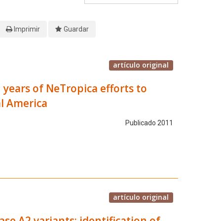
Imprimir
Guardar
artículo original
 years of NeTropica efforts to
al America
Publicado 2011
artículo original
e A2 variants: identification of