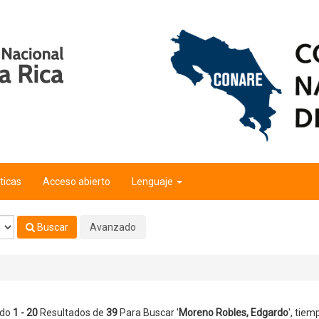
do
'
ticas
Acceso abierto
Lenguaje
Buscar
Avanzado
ndo
1 - 20
Resultados de
39
Para Buscar '
Moreno Robles, Edgardo
'
, tiem