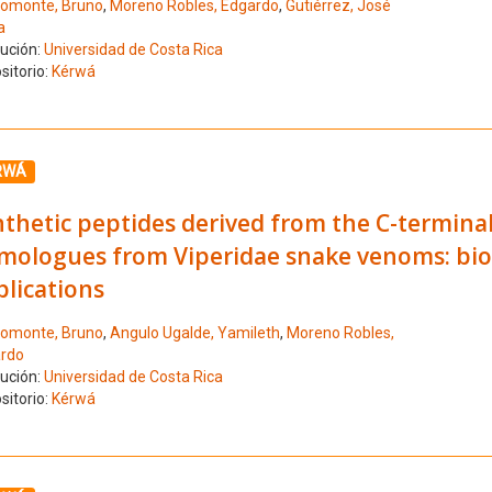
omonte, Bruno
,
Moreno Robles, Edgardo
,
Gutiérrez, José
a
tución:
Universidad de Costa Rica
sitorio:
Kérwá
ione el número de resultado 8
RWÁ
nthetic peptides derived from the C-termina
mologues from Viperidae snake venoms: biom
lications
omonte, Bruno
,
Angulo Ugalde, Yamileth
,
Moreno Robles,
rdo
tución:
Universidad de Costa Rica
sitorio:
Kérwá