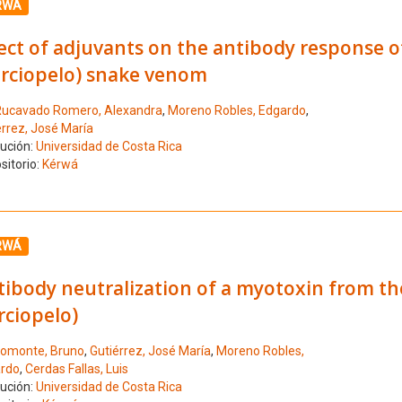
ione el número de resultado 9
RWÁ
ect of adjuvants on the antibody response o
erciopelo) snake venom
ucavado Romero, Alexandra
,
Moreno Robles, Edgardo
,
érrez, José María
tución:
Universidad de Costa Rica
sitorio:
Kérwá
ione el número de resultado 10
RWÁ
tibody neutralization of a myotoxin from t
rciopelo)
omonte, Bruno
,
Gutiérrez, José María
,
Moreno Robles,
rdo
,
Cerdas Fallas, Luis
tución:
Universidad de Costa Rica