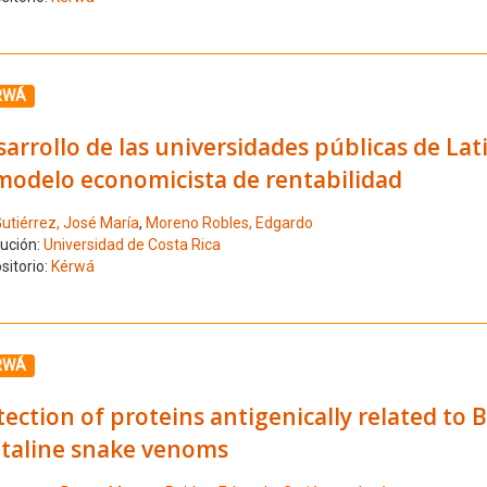
ione el número de resultado 6
RWÁ
arrollo de las universidades públicas de Lat
 modelo economicista de rentabilidad
utiérrez, José María
,
Moreno Robles, Edgardo
tución:
Universidad de Costa Rica
sitorio:
Kérwá
ione el número de resultado 7
RWÁ
ection of proteins antigenically related to
otaline snake venoms