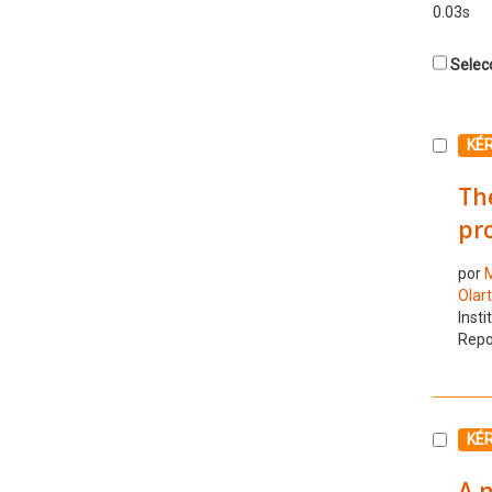
0.03s
Selecc
Selecc
KÉ
The
pro
por
M
Olar
Insti
Repo
Selecc
KÉ
A n