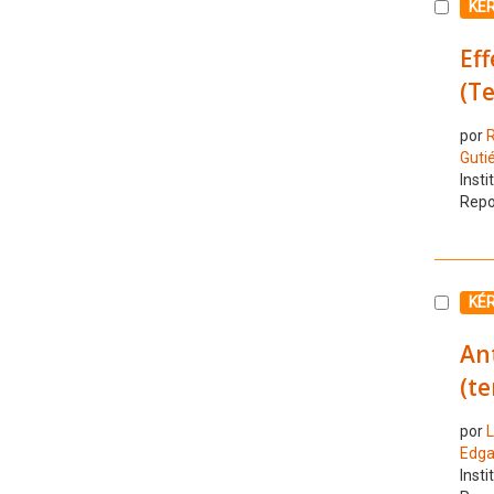
Selecc
KÉ
Eff
(T
por
R
Guti
Insti
Repo
Selecc
KÉ
An
(te
por
L
Edga
Insti