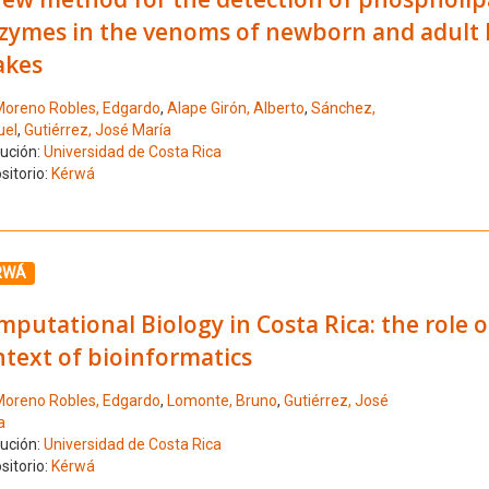
ozymes in the venoms of newborn and adult B
akes
oreno Robles, Edgardo
,
Alape Girón, Alberto
,
Sánchez,
el
,
Gutiérrez, José María
tución:
Universidad de Costa Rica
sitorio:
Kérwá
ione el número de resultado 3
RWÁ
putational Biology in Costa Rica: the role o
text of bioinformatics
oreno Robles, Edgardo
,
Lomonte, Bruno
,
Gutiérrez, José
a
tución:
Universidad de Costa Rica
sitorio:
Kérwá