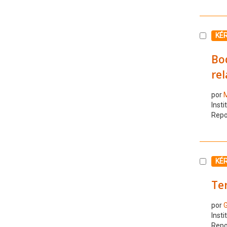
Selecc
KÉ
Bo
rel
por
M
Insti
Repo
Selecc
KÉ
Ten
por
G
Insti
Repo