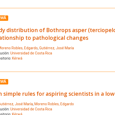
ione el número de resultado 4
RWÁ
dy distribution of Bothrops asper (terciope
ationship to pathological changes
oreno Robles, Edgardo
,
Gutiérrez, José María
tución:
Universidad de Costa Rica
sitorio:
Kérwá
ione el número de resultado 5
RWÁ
 simple rules for aspiring scientists in a l
utiérrez, José María
,
Moreno Robles, Edgardo
tución:
Universidad de Costa Rica
sitorio:
Kérwá