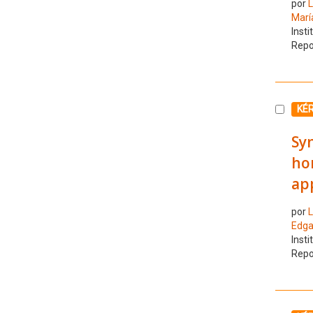
por
L
Marí
Insti
Repo
Selecc
KÉ
Sy
ho
app
por
L
Edga
Insti
Repo