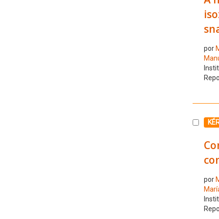
is
sn
por
M
Manu
Insti
Repo
Selecc
KÉ
Com
con
por
M
Marí
Insti
Repo