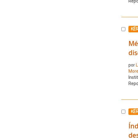
Repo
Selecc
KÉ
Mét
dis
por
L
More
Insti
Repo
Selecc
KÉ
Índ
des