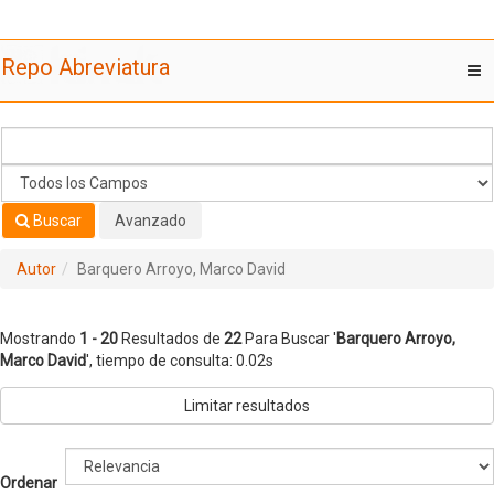
Mostrando
Saltar al contenido
1 - 20
Resultados de
22
Para Buscar '
Barquero Arroyo,
Repo Abreviatura
T
Marco David
'
nav
Buscar
Avanzado
Autor
Barquero Arroyo, Marco David
Mostrando
1 - 20
Resultados de
22
Para Buscar '
Barquero Arroyo,
Marco David
'
, tiempo de consulta: 0.02s
Limitar resultados
Ordenar