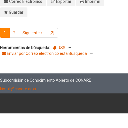
Correo Electrónico
Exportar
Imprimir
Guardar
1
2
Siguiente
»
[2]
Herramientas de búsqueda:
RSS
—
Enviar por Correo electrónico esta Búsqueda
—
Subcomisión de Conocimiento Abierto de CONARE
kimuk@conare.ac.cr