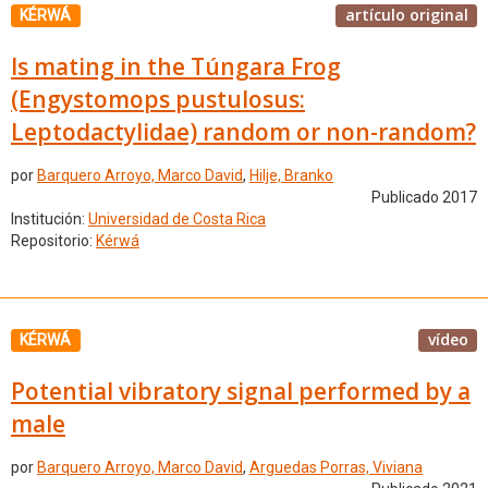
artículo original
KÉRWÁ
Is mating in the Túngara Frog
(Engystomops pustulosus:
Leptodactylidae) random or non-random?
por
Barquero Arroyo, Marco David
,
Hilje, Branko
Publicado 2017
Institución:
Universidad de Costa Rica
Repositorio:
Kérwá
vídeo
KÉRWÁ
Potential vibratory signal performed by a
male
por
Barquero Arroyo, Marco David
,
Arguedas Porras, Viviana