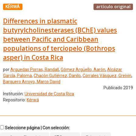
artículo original
KÉRWÁ
Differences in plasmatic
butyrylcholinesterases (BChE) values
between Pacific and Caribbean
populations of terciopelo (Bothrops
asper) in Costa Rica
por
Arguedas Porras, Randall
,
Gómez Argüello, Aarón
,
Alcázar
García, Paloma
,
Chacón Gutiérrez, Danilo
,
Corrales Vásquez, Greivin
,
Barquero Arroyo, Marco David
Publicado 2019
Institución:
Universidad de Costa Rica
Repositorio:
Kérwá
Seleccione página | Con selección: