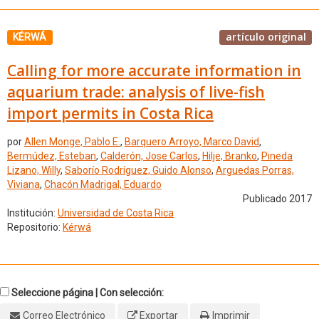
artículo original
KÉRWÁ
Calling for more accurate information in
aquarium trade: analysis of live-fish
import permits in Costa Rica
por
Allen Monge, Pablo E.
,
Barquero Arroyo, Marco David
,
Bermúdez, Esteban
,
Calderón, Jose Carlos
,
Hilje, Branko
,
Pineda
Lizano, Willy
,
Saborío Rodríguez, Guido Alonso
,
Arguedas Porras,
Viviana
,
Chacón Madrigal, Eduardo
Publicado 2017
Institución:
Universidad de Costa Rica
Repositorio:
Kérwá
Seleccione página | Con selección:
Correo Electrónico
Exportar
Imprimir