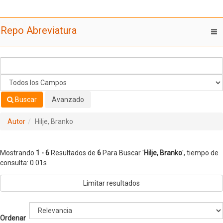
Mostrando
Saltar al contenido
1 - 6
Resultados de
6
Para Buscar '
Hilje, Branko
'
Repo Abreviatura
T
nav
Buscar
Avanzado
Autor
Hilje, Branko
Mostrando
1 - 6
Resultados de
6
Para Buscar '
Hilje, Branko
'
, tiempo de
consulta: 0.01s
Limitar resultados
Ordenar