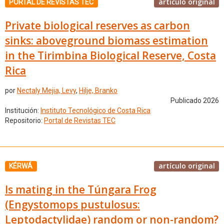
artículo original
PORTAL DE REVISTAS TEC
Private biological reserves as carbon
sinks: aboveground biomass estimation
in the Tirimbina Biological Reserve, Costa
Rica
por
Nectaly Mejia, Levy
,
Hilje, Branko
Publicado 2026
Institución:
Instituto Tecnológico de Costa Rica
Repositorio:
Portal de Revistas TEC
artículo original
KÉRWÁ
Is mating in the Túngara Frog
(Engystomops pustulosus:
Leptodactylidae) random or non-random?