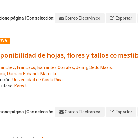
ione página | Con selección:
Correo Electrónico
Exportar
ione el número de resultado 1
RWÁ
ponibilidad de hojas, flores y tallos comesti
ánchez, Francisco
,
Barrantes Corrales, Jenny
,
Sedó Masís,
cia
,
Dumani Echandi, Marcela
tución:
Universidad de Costa Rica
sitorio:
Kérwá
ione página | Con selección:
Correo Electrónico
Exportar