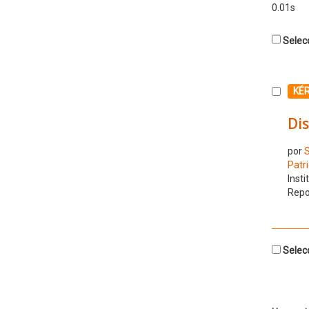
0.01s
Selecc
Selecc
KÉ
Dis
por
S
Patri
Insti
Repo
Selecc