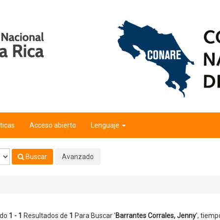
y
'
ticas
Acceso abierto
Lenguaje
Buscar
Avanzado
ndo
1 - 1
Resultados de
1
Para Buscar '
Barrantes Corrales, Jenny
'
, tiemp