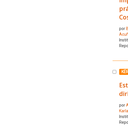
prá
Cos
por
B
Acuñ
Insti
Repo
Selecc
KÉ
Est
dir
por
A
Karl
Insti
Repo