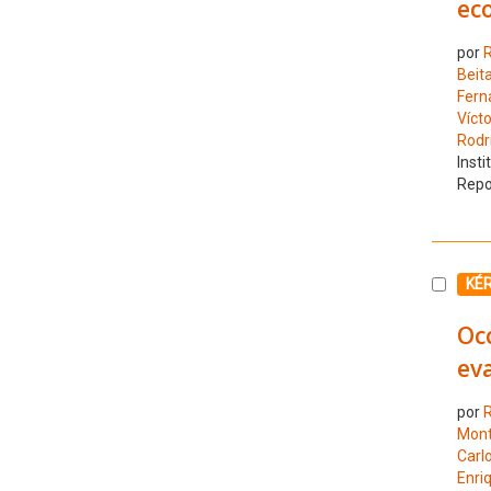
eco
por
R
Beita
Fern
Vícto
Rodrí
Insti
Repo
Selecc
KÉ
Oc
eva
por
R
Mont
Carl
Enri