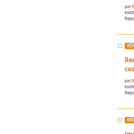
por
B
Insti
Repo
Selecc
KÉ
Re
co
por
B
Insti
Repo
Selecc
KÉ
Im