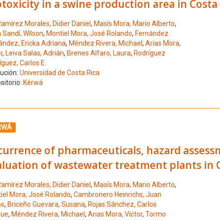
toxicity in a swine production area in Costa
amírez Morales, Didier Daniel
,
Masís Mora, Mario Alberto
,
 Sandí, Wilson
,
Montiel Mora, José Rolando
,
Fernández
ández, Ericka Adriana
,
Méndez Rivera, Michael
,
Arias Mora,
r
,
Leiva Salas, Adrián
,
Brenes Alfaro, Laura
,
Rodríguez
guez, Carlos E.
tución:
Universidad de Costa Rica
sitorio:
Kérwá
ione el número de resultado 10
RWÁ
currence of pharmaceuticals, hazard assess
luation of wastewater treatment plants in 
amírez Morales, Didier Daniel
,
Masís Mora, Mario Alberto
,
iel Mora, José Rolando
,
Cambronero Heinrichs, Juan
os
,
Briceño Guevara, Susana
,
Rojas Sánchez, Carlos
que
,
Méndez Rivera, Michael
,
Arias Mora, Víctor
,
Tormo