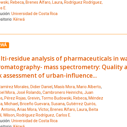
wski, Rebeca
,
Brenes Alfaro, Laura
,
Rodríguez Rodríguez,
s E.
tución:
Universidad de Costa Rica
sitorio:
Kérwá
ione el número de resultado 11
RWÁ
ti-residue analysis of pharmaceuticals in w
romatography- mass spectrometry: Quality a
k assessment of urban-influence...
amírez Morales, Didier Daniel
,
Masís Mora, Mario Alberto
,
iel Mora, José Rolando
,
Cambronero Heinrichs, Juan
os
,
Pérez Rojas, Greivin
,
Tormo Budowski, Rebeca
,
Méndez
ra, Michael
,
Briceño Guevara, Susana
,
Gutiérrez Quirós,
 Antonio
,
Arias Mora, Víctor
,
Brenes Alfaro, Laura
,
Beita
í, Wilson
,
Rodríguez Rodríguez, Carlos E.
tución:
Universidad de Costa Rica
sitorio:
Kérwá