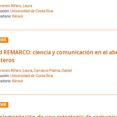
renes Alfaro, Laura
tución:
Universidad de Costa Rica
sitorio:
Kérwá
ione el número de resultado 5
RWÁ
d REMARCO: ciencia y comunicación en el abo
steros
renes Alfaro, Laura
,
Carrasco Palma, Daniel
tución:
Universidad de Costa Rica
sitorio:
Kérwá
ione el número de resultado 6
RWÁ
plementación de una estrategia de comunica