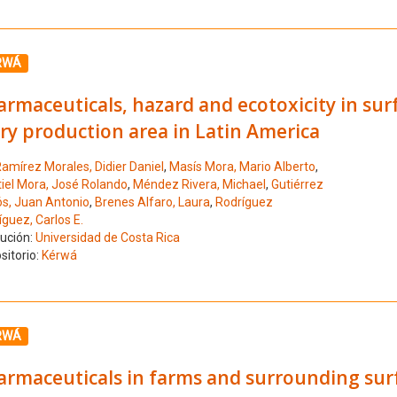
ione el número de resultado 8
RWÁ
rmaceuticals, hazard and ecotoxicity in sur
ry production area in Latin America
amírez Morales, Didier Daniel
,
Masís Mora, Mario Alberto
,
iel Mora, José Rolando
,
Méndez Rivera, Michael
,
Gutiérrez
ós, Juan Antonio
,
Brenes Alfaro, Laura
,
Rodríguez
guez, Carlos E.
tución:
Universidad de Costa Rica
sitorio:
Kérwá
ione el número de resultado 9
RWÁ
armaceuticals in farms and surrounding sur