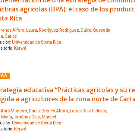
cticas agrícolas (BPA): el caso de los produc
ta Rica
renes Alfaro, Laura
,
Rodríguez Rodríguez, Dulce
,
Quesada
a, Carlos
tución:
Universidad de Costa Rica
sitorio:
Kérwá
ione el número de resultado 7
RWÁ
rategia educativa “Prácticas agrícolas y su 
igida a agricultores de la zona norte de Cart
lfaro Montero, Paula
,
Brenes Alfaro, Laura
,
Ruiz Hidalgo,
a María
,
Jiménez Díaz, Manuel
tución:
Universidad de Costa Rica
sitorio:
Kérwá