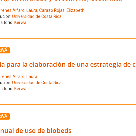
renes Alfaro, Laura
,
Carazo Rojas, Elizabeth
tución:
Universidad de Costa Rica
sitorio:
Kérwá
ione el número de resultado 3
RWÁ
a para la elaboración de una estrategia de
renes Alfaro, Laura
tución:
Universidad de Costa Rica
sitorio:
Kérwá
ione el número de resultado 4
RWÁ
nual de uso de biobeds