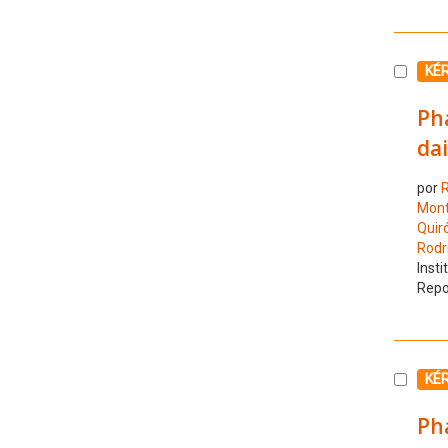
Selecc
KÉ
Pha
dai
por
R
Mont
Quir
Rodrí
Insti
Repo
Selecc
KÉ
Ph