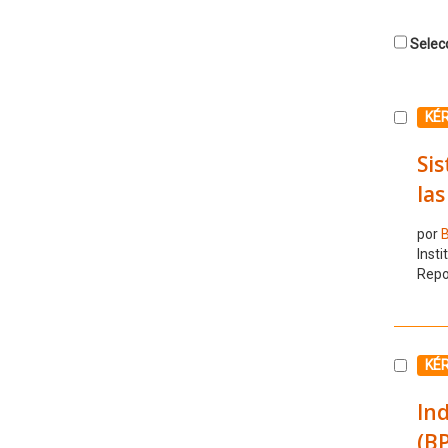
Selecc
Selecc
KÉ
Sis
las
por
B
Insti
Repo
Selecc
KÉ
Ind
(B