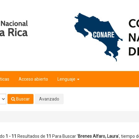
ticas
Acceso abierto
Lenguaje
Buscar
Avanzado
ndo
1 - 11
Resultados de
11
Para Buscar '
Brenes Alfaro, Laura
'
, tiempo d