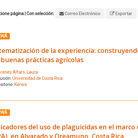
ione página | Con selección:
Correo Electrónico
Exportar
ione el número de resultado 1
RWÁ
tematización de la experiencia: construyendo
 buenas prácticas agrícolas
renes Alfaro, Laura
tución:
Universidad de Costa Rica
sitorio:
Kérwá
ione el número de resultado 2
RWÁ
icadores del uso de plaguicidas en el marco 
PA), en Alvarado y Oreamuno, Costa Rica