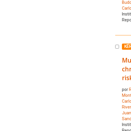
Budo
Carlo
Insti
Repo
Selecc
KÉ
Mul
ch
ris
por
R
Mont
Carl
Rive
Juan
Sand
Insti
Repo