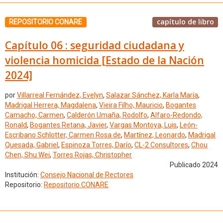
capítulo de libro
REPOSITORIO CONARE
Capítulo 06 : seguridad ciudadana y
violencia homicida [Estado de la Nación
2024]
por
Villarreal Fernández, Evelyn
,
Salazar Sánchez, Karla María
,
Madrigal Herrera, Magdalena
,
Vieira Filho, Mauricio
,
Bogantes
Camacho, Carmen
,
Calderón Umaña, Rodolfo
,
Alfaro-Redondo,
Ronald
,
Bogantes Retana, Javier
,
Vargas Montoya, Luis
,
León-
Escribano Schlotter, Carmen Rosa de
,
Martínez, Leonardo
,
Madrigal
Quesada, Gabriel
,
Espinoza Torres, Darío
,
CL-2 Consultores
,
Chou
Chen, Shu Wei
,
Torres Rojas, Christopher
Publicado 2024
Institución:
Consejo Nacional de Rectores
Repositorio:
Repositorio CONARE