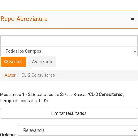
Mostrando
Saltar al contenido
1 - 2
Resultados de
2
Para Buscar '
CL-2 Consultores
'
Repo Abreviatura
T
nav
Buscar
Avanzado
Autor
CL-2 Consultores
Mostrando
1 - 2
Resultados de
2
Para Buscar '
CL-2 Consultores
'
,
tiempo de consulta: 0.02s
Limitar resultados
Ordenar