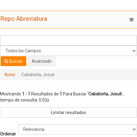
Mostrando
Saltar al contenido
1 - 1
Resultados de
1
Para Buscar '
Cabalceta, Josué
'
Repo Abreviatura
T
nav
Buscar
Avanzado
Autor
Cabalceta, Josué
Mostrando
1 - 1
Resultados de
1
Para Buscar '
Cabalceta, Josué
'
,
tiempo de consulta: 0.02s
Limitar resultados
Ordenar