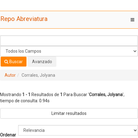
Mostrando
Saltar al contenido
1 - 1
Resultados de
1
Para Buscar '
Corrales, Jolyana
'
Repo Abreviatura
T
nav
Buscar
Avanzado
Autor
Corrales, Jolyana
Mostrando
1 - 1
Resultados de
1
Para Buscar '
Corrales, Jolyana
'
,
tiempo de consulta: 0.94s
Limitar resultados
Ordenar