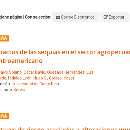
ione página | Con selección:
Correo Electrónico
Exportar
ione el número de resultado 1
RWÁ
actos de las sequías en el sector agropecua
ntroamericano
alvo Solano, Oscar David
,
Quesada Hernández, Luis
rdo
,
Hidalgo León, Hugo G.
,
Gotlieb, Yosef
tución:
Universidad de Costa Rica
sitorio:
Kérwá
ione el número de resultado 2
RWÁ
tores de riesgo asociados a alteraciones m