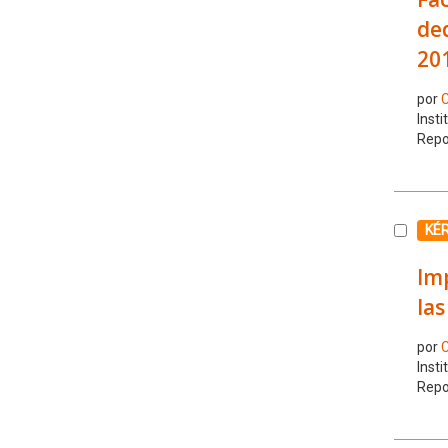
ded
20
por
C
Insti
Repo
Selecc
KÉ
Imp
las
por
C
Insti
Repo