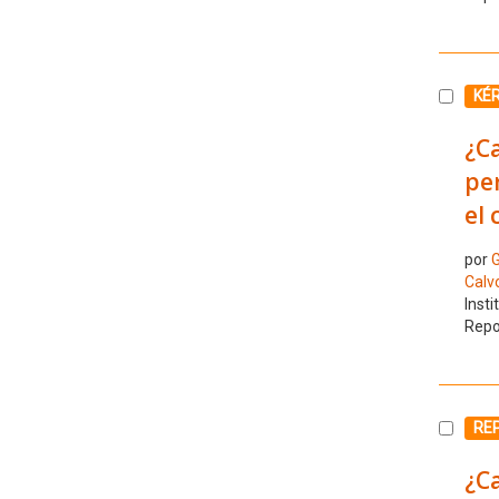
Selecc
KÉ
¿Ca
per
el 
por
G
Calv
Insti
Repo
Selecc
RE
¿Ca