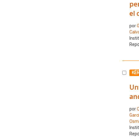
per
el 
por
G
Calv
Insti
Repo
Selecc
KÉ
Unv
an
por
Q
Garcí
Osmí
Insti
Repo