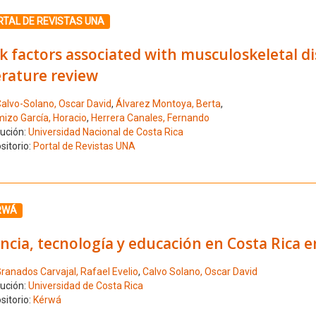
ione el número de resultado 4
RTAL DE REVISTAS UNA
k factors associated with musculoskeletal di
erature review
alvo-Solano, Oscar David
,
Álvarez Montoya, Berta
,
izo García, Horacio
,
Herrera Canales, Fernando
tución:
Universidad Nacional de Costa Rica
sitorio:
Portal de Revistas UNA
ione el número de resultado 5
RWÁ
ncia, tecnología y educación en Costa Rica 
ranados Carvajal, Rafael Evelio
,
Calvo Solano, Oscar David
tución:
Universidad de Costa Rica
sitorio:
Kérwá