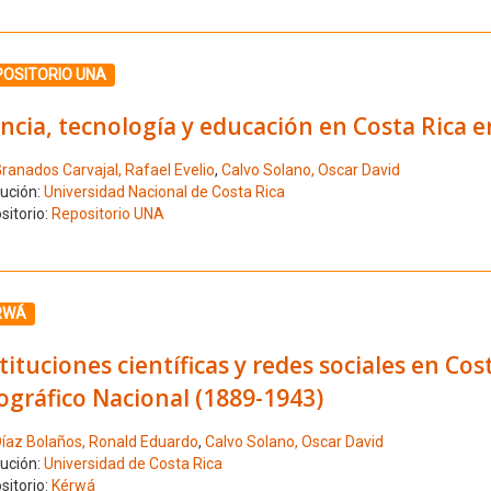
ione el número de resultado 6
POSITORIO UNA
ncia, tecnología y educación en Costa Rica 
ranados Carvajal, Rafael Evelio
,
Calvo Solano, Oscar David
tución:
Universidad Nacional de Costa Rica
sitorio:
Repositorio UNA
ione el número de resultado 7
RWÁ
tituciones científicas y redes sociales en Costa
ográfico Nacional (1889-1943)
íaz Bolaños, Ronald Eduardo
,
Calvo Solano, Oscar David
tución:
Universidad de Costa Rica
sitorio:
Kérwá