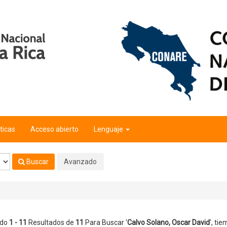
avid
'
ticas
Acceso abierto
Lenguaje
Buscar
Avanzado
ndo
1 - 11
Resultados de
11
Para Buscar '
Calvo Solano, Oscar David
'
, tie