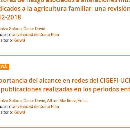
icados a la agricultura familiar: una revisió
12-2018
alvo Solano, Oscar David
tución:
Universidad de Costa Rica
sitorio:
Kérwá
ione el número de resultado 3
RWÁ
ortancia del alcance en redes del CIGEFI-UC
 publicaciones realizadas en los períodos en
alvo Solano, Oscar David
,
Alfaro Martínez, Eric J.
tución:
Universidad de Costa Rica
sitorio:
Kérwá