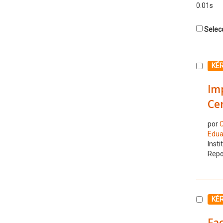
0.01s
Selecc
Selecc
KÉ
Imp
Ce
por
C
Edua
Insti
Repo
Selecc
KÉ
Fac