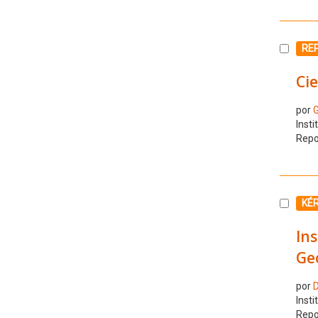
Selecc
RE
Cie
por
G
Insti
Repo
Selecc
KÉ
Ins
Ge
por
D
Insti
Repo