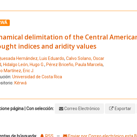
ione el número de resultado 11
RWÁ
amical delimitation of the Central America
ught indices and aridity values
uesada Hernández, Luis Eduardo
,
Calvo Solano, Oscar
d
,
Hidalgo León, Hugo G.
,
Pérez Briceño, Paula Marcela
,
o Martínez, Eric J.
tución:
Universidad de Costa Rica
sitorio:
Kérwá
ione página | Con selección:
Correo Electrónico
Exportar
entas de búsqueda:
RSS
—
Enviar por Correo electrónico esta