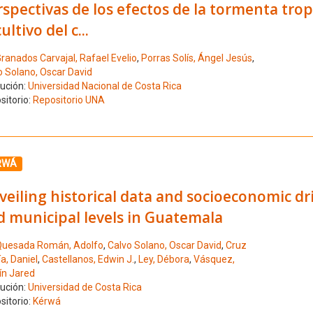
spectivas de los efectos de la tormenta tro
cultivo del c...
ranados Carvajal, Rafael Evelio
,
Porras Solís, Ángel Jesús
,
o Solano, Oscar David
tución:
Universidad Nacional de Costa Rica
sitorio:
Repositorio UNA
ione el número de resultado 10
RWÁ
eiling historical data and socioeconomic driv
d municipal levels in Guatemala
uesada Román, Adolfo
,
Calvo Solano, Oscar David
,
Cruz
a, Daniel
,
Castellanos, Edwin J.
,
Ley, Débora
,
Vásquez,
n Jared
tución:
Universidad de Costa Rica
sitorio:
Kérwá