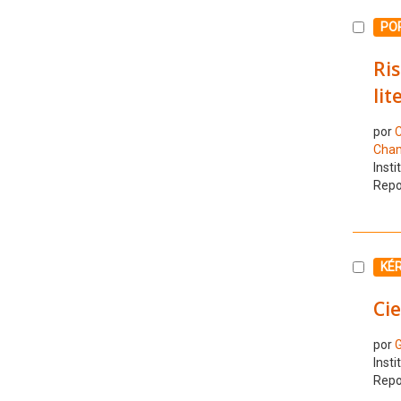
Selecc
PO
Ris
lit
por
C
Cham
Insti
Repo
Selecc
KÉ
Cie
por
G
Insti
Repo