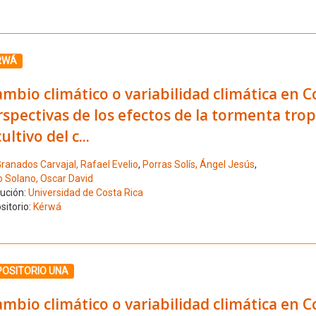
ione el número de resultado 8
RWÁ
mbio climático o variabilidad climática en C
spectivas de los efectos de la tormenta tro
cultivo del c...
ranados Carvajal, Rafael Evelio
,
Porras Solís, Ángel Jesús
,
o Solano, Oscar David
tución:
Universidad de Costa Rica
sitorio:
Kérwá
ione el número de resultado 9
POSITORIO UNA
mbio climático o variabilidad climática en C