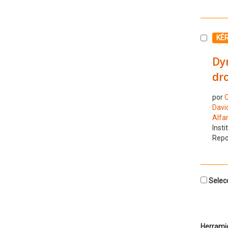
Selecc
KÉ
Dyn
dro
por
Q
Davi
Alfar
Insti
Repo
Selecc
Herrami