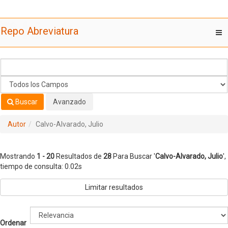
Mostrando
Saltar al contenido
1 - 20
Resultados de
28
Para Buscar '
Calvo-Alvarado, Julio
'
Repo Abreviatura
T
nav
Buscar
Avanzado
Autor
Calvo-Alvarado, Julio
Mostrando
1 - 20
Resultados de
28
Para Buscar '
Calvo-Alvarado, Julio
'
,
tiempo de consulta: 0.02s
Limitar resultados
Ordenar