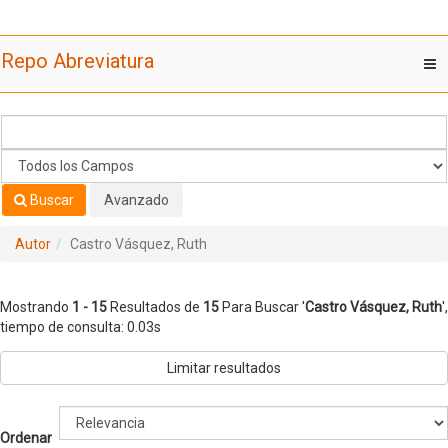
Mostrando
Saltar al contenido
1 - 15
Resultados de
15
Para Buscar '
Castro Vásquez, Ruth
'
Repo Abreviatura
T
nav
Buscar
Avanzado
Autor
Castro Vásquez, Ruth
Mostrando
1 - 15
Resultados de
15
Para Buscar '
Castro Vásquez, Ruth
'
,
tiempo de consulta: 0.03s
Limitar resultados
Ordenar