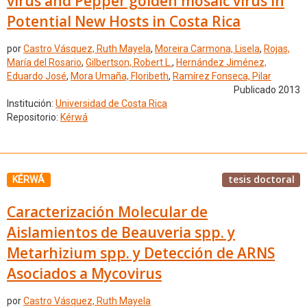
virus and Pepper golden mosaic virus in
Potential New Hosts in Costa Rica
por
Castro Vásquez, Ruth Mayela
,
Moreira Carmona, Lisela
,
Rojas,
María del Rosario
,
Gilbertson, Robert L.
,
Hernández Jiménez,
Eduardo José
,
Mora Umaña, Floribeth
,
Ramírez Fonseca, Pilar
Publicado 2013
Institución:
Universidad de Costa Rica
Repositorio:
Kérwá
tesis doctoral
KÉRWÁ
Caracterización Molecular de
Aislamientos de Beauveria spp. y
Metarhizium spp. y Detección de ARNS
Asociados a Mycovirus
por
Castro Vásquez, Ruth Mayela