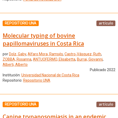
artículo
REPOSITORIO UNA
Molecular typing of bovine
papillomaviruses in Costa Rica
por
Dolz, Gaby
,
Alfaro Mora, Ramsés
,
Castro‑Vásquez, Ruth
,
ZOBBA, Rosanna
,
ANTUOFERMO, Elisabetta
,
Burrai, Giovanni
,
Alberti, Alberto
Publicado 2022
Institución:
Universidad Nacional de Costa Rica
Repositorio:
Repositorio UNA
artículo
REPOSITORIO UNA
Canine trypanosomiasis in an endemic