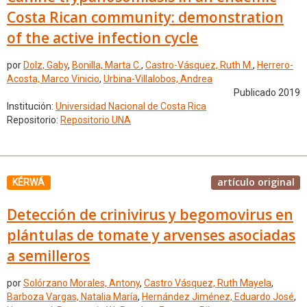
Costa Rican community: demonstration
of the active infection cycle
por
Dolz, Gaby
,
Bonilla, Marta C.
,
Castro-Vásquez, Ruth M.
,
Herrero-
Acosta, Marco Vinicio
,
Urbina-Villalobos, Andrea
Publicado 2019
Institución:
Universidad Nacional de Costa Rica
Repositorio:
Repositorio UNA
artículo original
KÉRWÁ
Detección de crinivirus y begomovirus en
plántulas de tomate y arvenses asociadas
a semilleros
por
Solórzano Morales, Antony
,
Castro Vásquez, Ruth Mayela
,
Barboza Vargas, Natalia María
,
Hernández Jiménez, Eduardo José
,