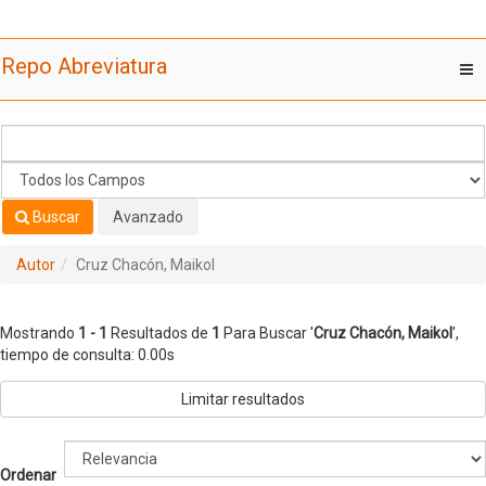
Mostrando
Saltar al contenido
1 - 1
Resultados de
1
Para Buscar '
Cruz Chacón, Maikol
'
Repo Abreviatura
T
nav
Buscar
Avanzado
Autor
Cruz Chacón, Maikol
Mostrando
1 - 1
Resultados de
1
Para Buscar '
Cruz Chacón, Maikol
'
,
tiempo de consulta: 0.00s
Limitar resultados
Ordenar