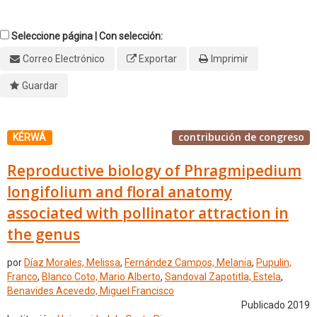
Seleccione página | Con selección:
Correo Electrónico
Exportar
Imprimir
Guardar
contribución de congreso
KÉRWÁ
Reproductive biology of Phragmipedium
longifolium and floral anatomy
associated with pollinator attraction in
the genus
por
Díaz Morales, Melissa
,
Fernández Campos, Melania
,
Pupulin,
Franco
,
Blanco Coto, Mario Alberto
,
Sandoval Zapotitla, Estela
,
Benavides Acevedo, Miguel Francisco
Publicado 2019