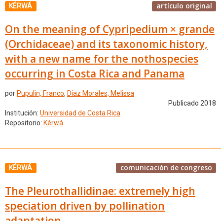
artículo original
KÉRWÁ
On the meaning of Cypripedium × grande
(Orchidaceae) and its taxonomic history,
with a new name for the nothospecies
occurring in Costa Rica and Panama
por
Pupulin, Franco
,
Díaz Morales, Melissa
Publicado 2018
Institución:
Universidad de Costa Rica
Repositorio:
Kérwá
comunicación de congreso
KÉRWÁ
The Pleurothallidinae: extremely high
speciation driven by pollination
adaptation