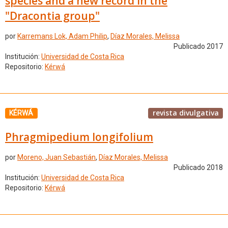
species and a new record in the
"Dracontia group"
por
Karremans Lok, Adam Philip
,
Díaz Morales, Melissa
Publicado 2017
Institución:
Universidad de Costa Rica
Repositorio:
Kérwá
revista divulgativa
KÉRWÁ
Phragmipedium longifolium
por
Moreno, Juan Sebastián
,
Díaz Morales, Melissa
Publicado 2018
Institución:
Universidad de Costa Rica
Repositorio:
Kérwá