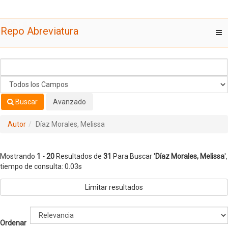
Mostrando
Saltar al contenido
1 - 20
Resultados de
31
Para Buscar '
Díaz Morales, Melissa
'
Repo Abreviatura
T
nav
Buscar
Avanzado
Autor
Díaz Morales, Melissa
Mostrando
1 - 20
Resultados de
31
Para Buscar '
Díaz Morales, Melissa
'
,
tiempo de consulta: 0.03s
Limitar resultados
Ordenar