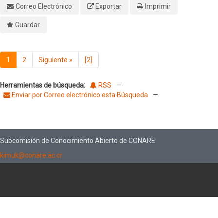
Correo Electrónico
Exportar
Imprimir
Guardar
1
2
Siguiente
»
[2]
Herramientas de búsqueda:
RSS
—
Enviar por Correo electrónico esta Búsqueda
—
Subcomisión de Conocimiento Abierto de CONARE
kimuk@conare.ac.cr