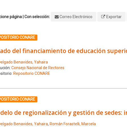
ione página | Con selección:
Correo Electrónico
Exportar
ione el número de resultado 1
POSITORIO CONARE
ado del financiamiento de educación superio
elgado Benavides, Yahaira
tución:
Consejo Nacional de Rectores
sitorio:
Repositorio CONARE
ione el número de resultado 2
POSITORIO CONARE
elo de regionalización y gestión de sedes: 
elgado Benavides, Yahaira
,
Román Forastelli, Marcela