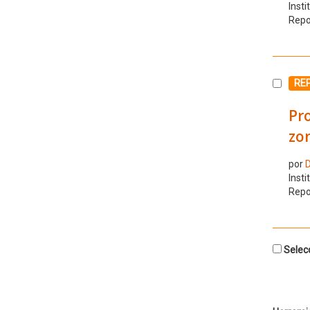
Insti
Repo
Selecc
RE
Pr
zon
por
D
Insti
Repo
Selecc