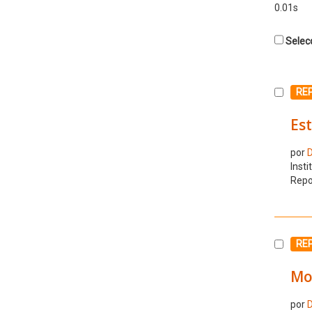
0.01s
Selecc
Selecc
RE
Est
por
D
Insti
Repo
Selecc
RE
Mod
por
D