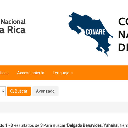
ira
'
ticas
Acceso abierto
Lenguaje
Buscar
Avanzado
ndo
1 - 3
Resultados de
3
Para Buscar '
Delgado Benavides, Yahaira
'
, tie