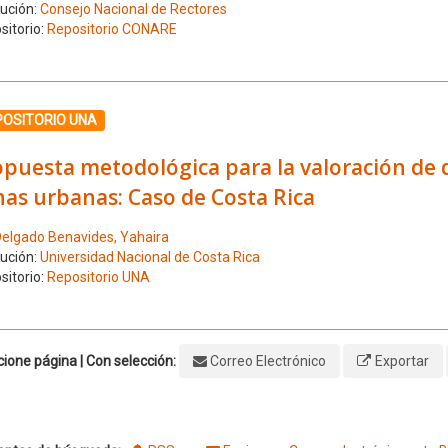
tución:
Consejo Nacional de Rectores
sitorio:
Repositorio CONARE
ione el número de resultado 3
POSITORIO UNA
opuesta metodológica para la valoración de
as urbanas: Caso de Costa Rica
elgado Benavides, Yahaira
tución:
Universidad Nacional de Costa Rica
sitorio:
Repositorio UNA
ione página | Con selección:
Correo Electrónico
Exportar