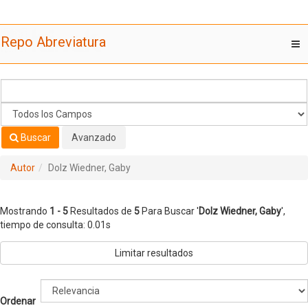
Mostrando
Saltar al contenido
1 - 5
Resultados de
5
Para Buscar '
Dolz Wiedner, Gaby
'
Repo Abreviatura
T
nav
Buscar
Avanzado
Autor
Dolz Wiedner, Gaby
Mostrando
1 - 5
Resultados de
5
Para Buscar '
Dolz Wiedner, Gaby
'
,
tiempo de consulta: 0.01s
Limitar resultados
Ordenar