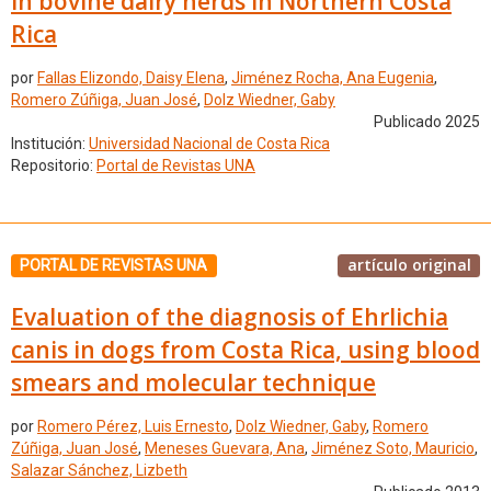
in bovine dairy herds in Northern Costa
Rica
por
Fallas Elizondo, Daisy Elena
,
Jiménez Rocha, Ana Eugenia
,
Romero Zúñiga, Juan José
,
Dolz Wiedner, Gaby
Publicado 2025
Institución:
Universidad Nacional de Costa Rica
Repositorio:
Portal de Revistas UNA
artículo original
PORTAL DE REVISTAS UNA
Evaluation of the diagnosis of Ehrlichia
canis in dogs from Costa Rica, using blood
smears and molecular technique
por
Romero Pérez, Luis Ernesto
,
Dolz Wiedner, Gaby
,
Romero
Zúñiga, Juan José
,
Meneses Guevara, Ana
,
Jiménez Soto, Mauricio
,
Salazar Sánchez, Lizbeth