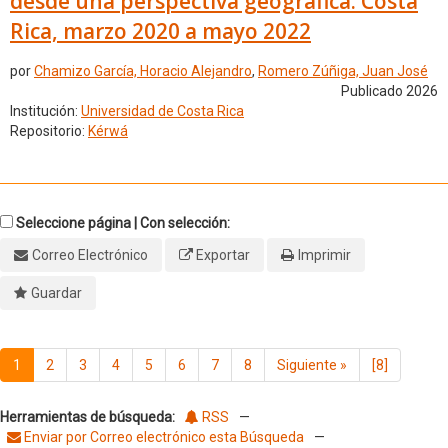
desde una perspectiva geográfica: Costa
Rica, marzo 2020 a mayo 2022
por
Chamizo García, Horacio Alejandro
,
Romero Zúñiga, Juan José
Publicado 2026
Institución:
Universidad de Costa Rica
Repositorio:
Kérwá
Seleccione página | Con selección:
Correo Electrónico
Exportar
Imprimir
Guardar
1
2
3
4
5
6
7
8
Siguiente
»
[8]
Herramientas de búsqueda:
RSS
—
Enviar por Correo electrónico esta Búsqueda
—