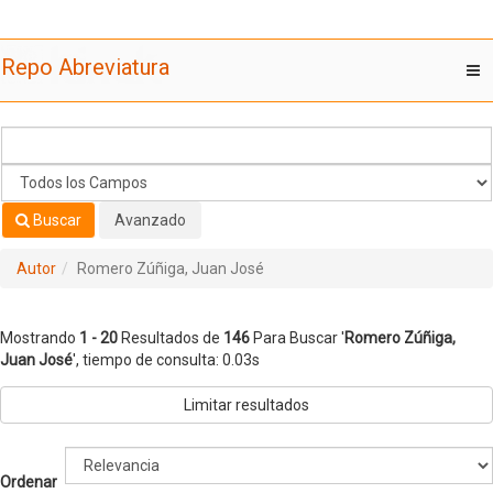
Mostrando
Saltar al contenido
1 - 20
Resultados de
146
Para Buscar '
Romero Zúñiga,
Repo Abreviatura
T
Juan José
'
nav
Buscar
Avanzado
Autor
Romero Zúñiga, Juan José
Mostrando
1 - 20
Resultados de
146
Para Buscar '
Romero Zúñiga,
Juan José
'
, tiempo de consulta: 0.03s
Limitar resultados
Ordenar