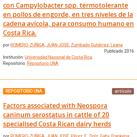
con Campylobacter spp. termotolerante
en pollos de engorde, en tres niveles de la
cadena avícola, para consumo humano en
Costa Rica.
por
ROMERO-ZUÑIGA, JUAN JOSÉ
,
Zumbado Gutiérrez, Leana
Publicado 2016
Institución:
Universidad Nacional de Costa Rica
Repositorio:
Repositorio UNA
artículo
REPOSITORIO UNA
Factors associated with Neospora
caninum serostatus in cattle of 20
specialised Costa Rican dairy herds
por
ROMERO-ZUÑIGA, JUAN JOSÉ
,
Pérez, E.
,
Dolz, Gaby
,
Frankena,