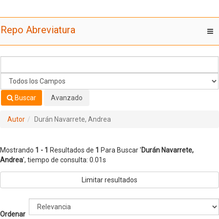
Mostrando
Saltar al contenido
1 - 1
Resultados de
1
Para Buscar '
Durán Navarrete,
Repo Abreviatura
T
Andrea
'
nav
Buscar
Avanzado
Autor
Durán Navarrete, Andrea
Mostrando
1 - 1
Resultados de
1
Para Buscar '
Durán Navarrete,
Andrea
'
, tiempo de consulta: 0.01s
Limitar resultados
Ordenar