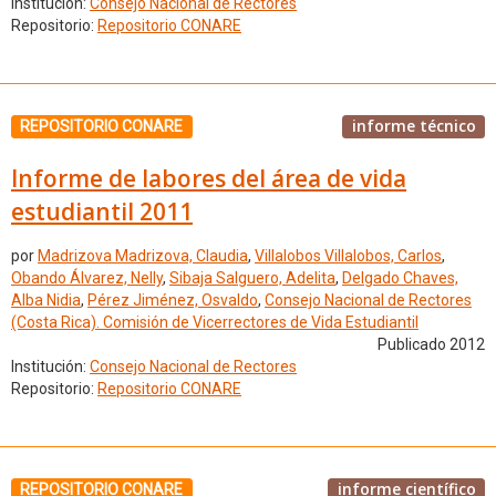
Institución:
Consejo Nacional de Rectores
Repositorio:
Repositorio CONARE
informe técnico
REPOSITORIO CONARE
Informe de labores del área de vida
estudiantil 2011
por
Madrizova Madrizova, Claudia
,
Villalobos Villalobos, Carlos
,
Obando Álvarez, Nelly
,
Sibaja Salguero, Adelita
,
Delgado Chaves,
Alba Nidia
,
Pérez Jiménez, Osvaldo
,
Consejo Nacional de Rectores
(Costa Rica). Comisión de Vicerrectores de Vida Estudiantil
Publicado 2012
Institución:
Consejo Nacional de Rectores
Repositorio:
Repositorio CONARE
informe científico
REPOSITORIO CONARE