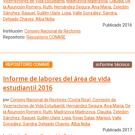
Vicerrectores de Vida Estudiantil
,
Madrizova Madrizova, Claudia
,
De
la Asunción Romero, Ruth
,
Hernández Segura, Ana María
,
Zeledón
Sánchez, Raquel
,
Guillén Ulate, Ligia
,
Valle González, Sandra
,
Delgado Chaves, Alba Nidia
Publicado 2016
Institución:
Consejo Nacional de Rectores
Repositorio:
Repositorio CONARE
informe técnico
REPOSITORIO CONARE
Informe de labores del área de vida
estudiantil 2016
por
Consejo Nacional de Rectores (Costa Rica). Comisión de
Vicerrectores de Vida Estudiantil
,
Hernández Segura, Ana María
,
De
la Asunción Romero, Ruth
,
Madrizova Madrizova, Claudia
,
Zeledón
Sánchez, Raquel
,
Guillén Ulate, Ligia
,
Rojas Salas, Marisol
,
Valle
González, Sandra
,
Delgado Chaves, Alba Nidia
Publicado 2017