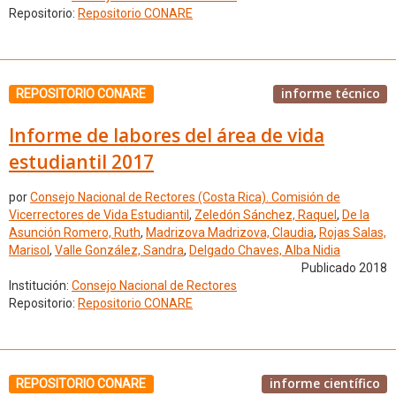
Repositorio:
Repositorio CONARE
informe técnico
REPOSITORIO CONARE
Informe de labores del área de vida
estudiantil 2017
por
Consejo Nacional de Rectores (Costa Rica). Comisión de
Vicerrectores de Vida Estudiantil
,
Zeledón Sánchez, Raquel
,
De la
Asunción Romero, Ruth
,
Madrizova Madrizova, Claudia
,
Rojas Salas,
Marisol
,
Valle González, Sandra
,
Delgado Chaves, Alba Nidia
Publicado 2018
Institución:
Consejo Nacional de Rectores
Repositorio:
Repositorio CONARE
informe científico
REPOSITORIO CONARE