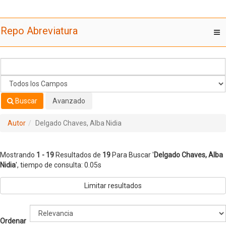
Mostrando
Saltar al contenido
1 - 19
Resultados de
19
Para Buscar '
Delgado Chaves, Alba
Repo Abreviatura
T
Nidia
'
nav
Buscar
Avanzado
Autor
Delgado Chaves, Alba Nidia
Mostrando
1 - 19
Resultados de
19
Para Buscar '
Delgado Chaves, Alba
Nidia
'
, tiempo de consulta: 0.05s
Limitar resultados
Ordenar