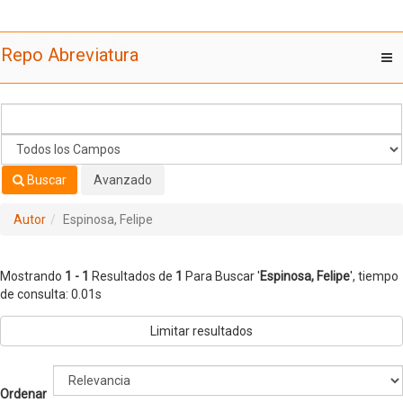
Mostrando
Saltar al contenido
1 - 1
Resultados de
1
Para Buscar '
Espinosa, Felipe
'
Repo Abreviatura
T
nav
Buscar
Avanzado
Autor
Espinosa, Felipe
Mostrando
1 - 1
Resultados de
1
Para Buscar '
Espinosa, Felipe
'
, tiempo
de consulta: 0.01s
Limitar resultados
Ordenar