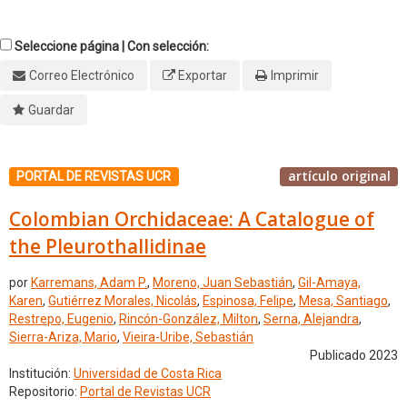
Seleccione página | Con selección:
Correo Electrónico
Exportar
Imprimir
Guardar
artículo original
PORTAL DE REVISTAS UCR
Colombian Orchidaceae: A Catalogue of
the Pleurothallidinae
por
Karremans, Adam P.
,
Moreno, Juan Sebastián
,
Gil-Amaya,
Karen
,
Gutiérrez Morales, Nicolás
,
Espinosa, Felipe
,
Mesa, Santiago
,
Restrepo, Eugenio
,
Rincón-González, Milton
,
Serna, Alejandra
,
Sierra-Ariza, Mario
,
Vieira-Uribe, Sebastián
Publicado 2023
Institución:
Universidad de Costa Rica
Repositorio:
Portal de Revistas UCR