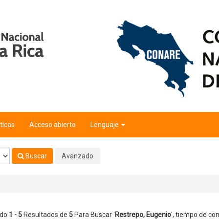
ticas
Acceso abierto
Lenguaje
Buscar
Avanzado
ndo
1 - 5
Resultados de
5
Para Buscar '
Restrepo, Eugenio
'
, tiempo de con