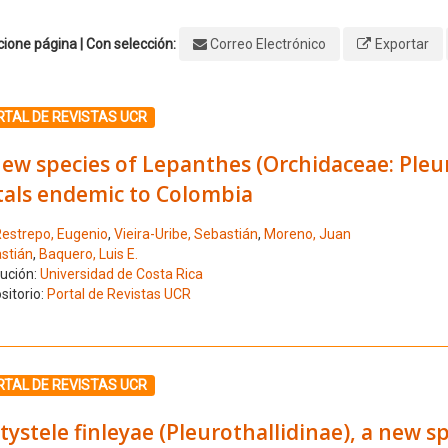
ione página | Con selección:
Correo Electrónico
Exportar
ione el número de resultado 1
RTAL DE REVISTAS UCR
ew species of Lepanthes (Orchidaceae: Pleuro
tals endemic to Colombia
estrepo, Eugenio
,
Vieira-Uribe, Sebastián
,
Moreno, Juan
stián
,
Baquero, Luis E.
tución:
Universidad de Costa Rica
sitorio:
Portal de Revistas UCR
ione el número de resultado 2
RTAL DE REVISTAS UCR
tystele finleyae (Pleurothallidinae), a new