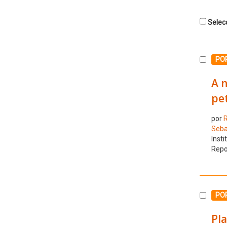
Selecc
Selecc
PO
A n
pe
por
R
Seba
Insti
Repo
Selecc
PO
Pla