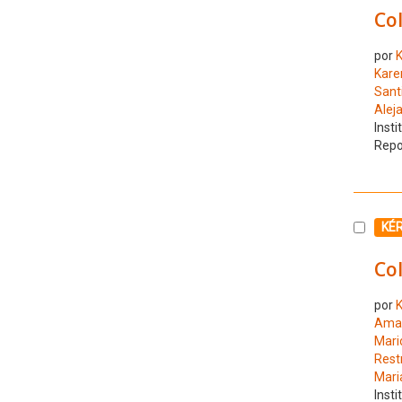
Co
por
K
Kare
Sant
Alej
Insti
Repo
Selecc
KÉ
Co
por
K
Amay
Mari
Rest
Mari
Insti