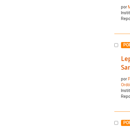
por
M
Insti
Repo
Selecc
PO
Lep
Sa
por
P
Ordó
Insti
Repo
Selecc
PO