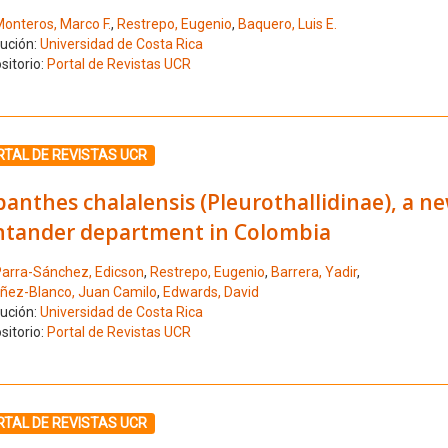
onteros, Marco F.
,
Restrepo, Eugenio
,
Baquero, Luis E.
tución:
Universidad de Costa Rica
sitorio:
Portal de Revistas UCR
ione el número de resultado 3
RTAL DE REVISTAS UCR
anthes chalalensis (Pleurothallidinae), a n
ntander department in Colombia
arra-Sánchez, Edicson
,
Restrepo, Eugenio
,
Barrera, Yadir
,
ñez-Blanco, Juan Camilo
,
Edwards, David
tución:
Universidad de Costa Rica
sitorio:
Portal de Revistas UCR
ione el número de resultado 4
RTAL DE REVISTAS UCR