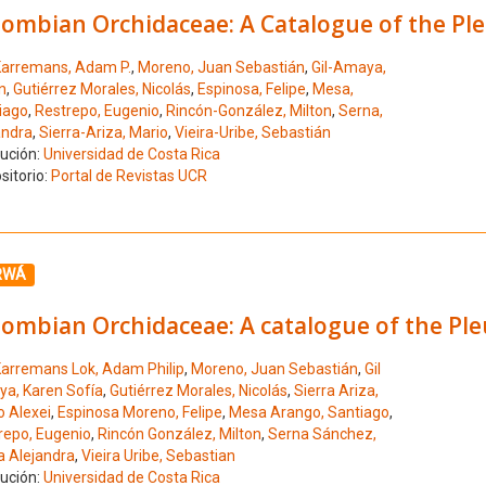
lombian Orchidaceae: A Catalogue of the Ple
arremans, Adam P.
,
Moreno, Juan Sebastián
,
Gil-Amaya,
n
,
Gutiérrez Morales, Nicolás
,
Espinosa, Felipe
,
Mesa,
iago
,
Restrepo, Eugenio
,
Rincón-González, Milton
,
Serna,
andra
,
Sierra-Ariza, Mario
,
Vieira-Uribe, Sebastián
tución:
Universidad de Costa Rica
sitorio:
Portal de Revistas UCR
ione el número de resultado 5
RWÁ
lombian Orchidaceae: A catalogue of the Ple
arremans Lok, Adam Philip
,
Moreno, Juan Sebastián
,
Gil
a, Karen Sofía
,
Gutiérrez Morales, Nicolás
,
Sierra Ariza,
o Alexei
,
Espinosa Moreno, Felipe
,
Mesa Arango, Santiago
,
repo, Eugenio
,
Rincón González, Milton
,
Serna Sánchez,
a Alejandra
,
Vieira Uribe, Sebastian
tución:
Universidad de Costa Rica