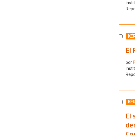
Insti
Repo
Selecc
KÉ
El 
por
F
Insti
Repo
Selecc
KÉ
El 
der
Cos