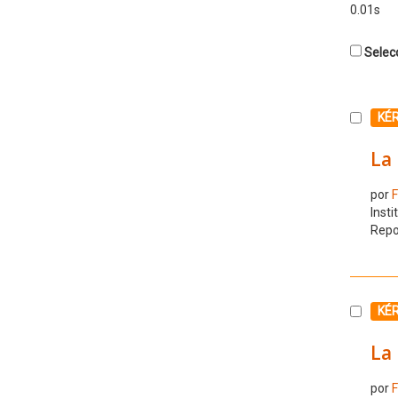
0.01s
Selecc
Selecc
KÉ
La 
por
F
Insti
Repo
Selecc
KÉ
La 
por
F