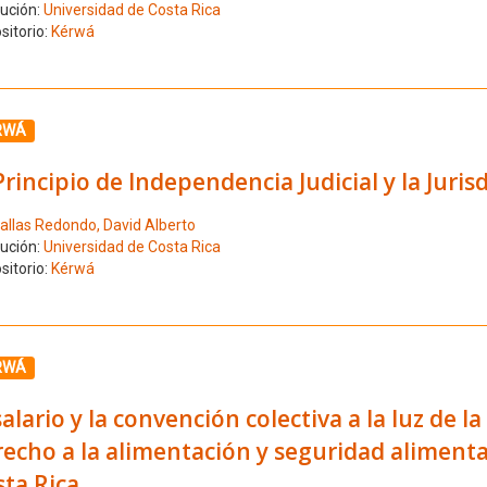
tución:
Universidad de Costa Rica
sitorio:
Kérwá
ione el número de resultado 3
RWÁ
Principio de Independencia Judicial y la Juri
allas Redondo, David Alberto
tución:
Universidad de Costa Rica
sitorio:
Kérwá
ione el número de resultado 4
RWÁ
salario y la convención colectiva a la luz de 
echo a la alimentación y seguridad alimenta
ta Rica