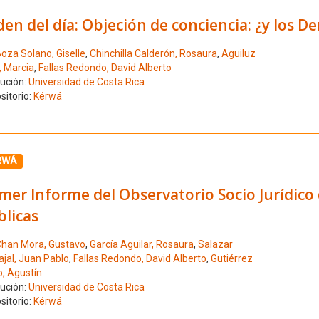
en del día: Objeción de conciencia: ¿y los
oza Solano, Giselle
,
Chinchilla Calderón, Rosaura
,
Aguiluz
, Marcia
,
Fallas Redondo, David Alberto
tución:
Universidad de Costa Rica
sitorio:
Kérwá
ione el número de resultado 7
RWÁ
mer Informe del Observatorio Socio Jurídico de
blicas
han Mora, Gustavo
,
García Aguilar, Rosaura
,
Salazar
ajal, Juan Pablo
,
Fallas Redondo, David Alberto
,
Gutiérrez
o, Agustín
tución:
Universidad de Costa Rica
sitorio:
Kérwá