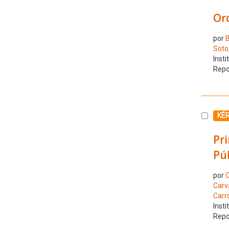
Ord
por
B
Soto
Insti
Repo
Selecc
KÉ
Pri
Pú
por
C
Carv
Carr
Insti
Repo