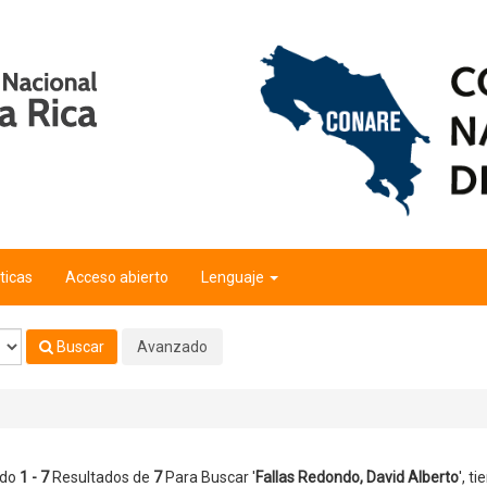
berto
'
ticas
Acceso abierto
Lenguaje
Buscar
Avanzado
ndo
1 - 7
Resultados de
7
Para Buscar '
Fallas Redondo, David Alberto
'
, t