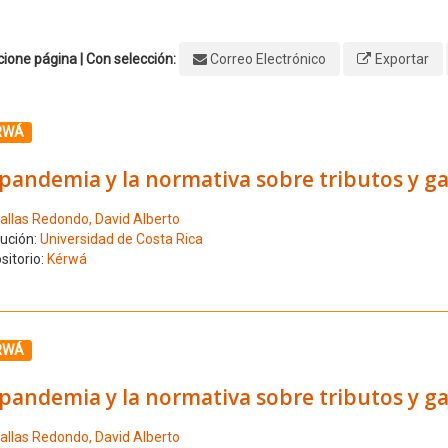
ione página | Con selección:
Correo Electrónico
Exportar
ione el número de resultado 1
RWÁ
pandemia y la normativa sobre tributos y ga
allas Redondo, David Alberto
tución:
Universidad de Costa Rica
sitorio:
Kérwá
ione el número de resultado 2
RWÁ
pandemia y la normativa sobre tributos y ga
allas Redondo, David Alberto