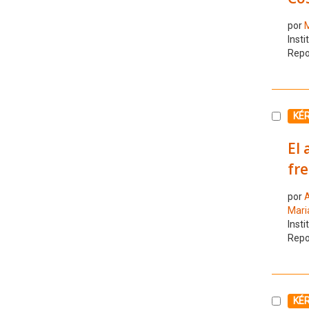
por
M
Insti
Repo
Selecc
KÉ
El 
fr
por
A
Mari
Insti
Repo
Selecc
KÉ