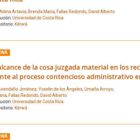
olina Artavia, Brenda María
,
Fallas Redondo, David Alberto
tución:
Universidad de Costa Rica
sitorio:
Kérwá
ione el número de resultado 5
RWÁ
alcance de la cosa juzgada material en los 
ente al proceso contencioso administrativo 
vendaño Jiménez, Yoselin de los Ángeles
,
Umaña Arroyo,
ana
,
Fallas Redondo, David Alberto
tución:
Universidad de Costa Rica
sitorio:
Kérwá
ione el número de resultado 6
RWÁ