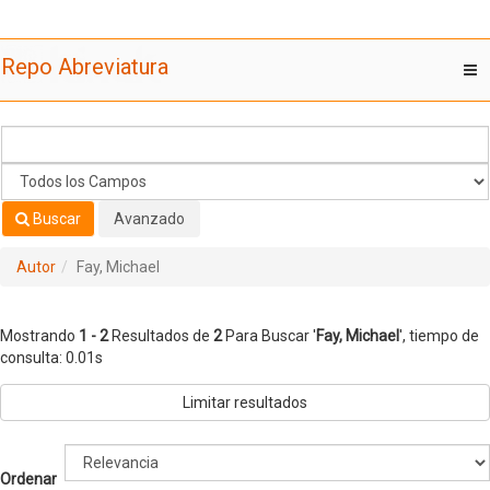
Mostrando
Saltar al contenido
1 - 2
Resultados de
2
Para Buscar '
Fay, Michael
'
Repo Abreviatura
T
nav
Buscar
Avanzado
Autor
Fay, Michael
Mostrando
1 - 2
Resultados de
2
Para Buscar '
Fay, Michael
'
, tiempo de
consulta: 0.01s
Limitar resultados
Ordenar