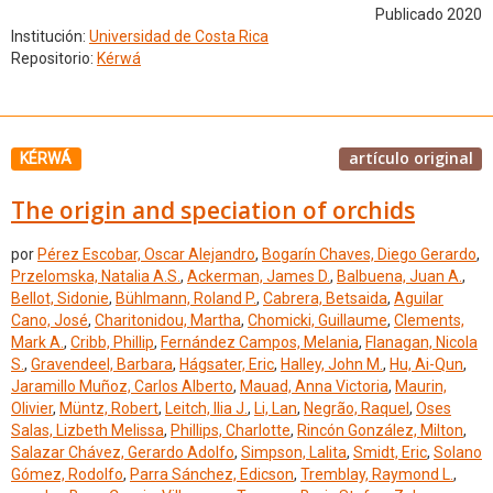
Publicado 2020
Institución:
Universidad de Costa Rica
Repositorio:
Kérwá
artículo original
KÉRWÁ
The origin and speciation of orchids
por
Pérez Escobar, Oscar Alejandro
,
Bogarín Chaves, Diego Gerardo
,
Przelomska, Natalia A.S.
,
Ackerman, James D.
,
Balbuena, Juan A.
,
Bellot, Sidonie
,
Bühlmann, Roland P.
,
Cabrera, Betsaida
,
Aguilar
Cano, José
,
Charitonidou, Martha
,
Chomicki, Guillaume
,
Clements,
Mark A.
,
Cribb, Phillip
,
Fernández Campos, Melania
,
Flanagan, Nicola
S.
,
Gravendeel, Barbara
,
Hágsater, Eric
,
Halley, John M.
,
Hu, Ai-Qun
,
Jaramillo Muñoz, Carlos Alberto
,
Mauad, Anna Victoria
,
Maurin,
Olivier
,
Müntz, Robert
,
Leitch, Ilia J.
,
Li, Lan
,
Negrão, Raquel
,
Oses
Salas, Lizbeth Melissa
,
Phillips, Charlotte
,
Rincón González, Milton
,
Salazar Chávez, Gerardo Adolfo
,
Simpson, Lalita
,
Smidt, Eric
,
Solano
Gómez, Rodolfo
,
Parra Sánchez, Edicson
,
Tremblay, Raymond L.
,