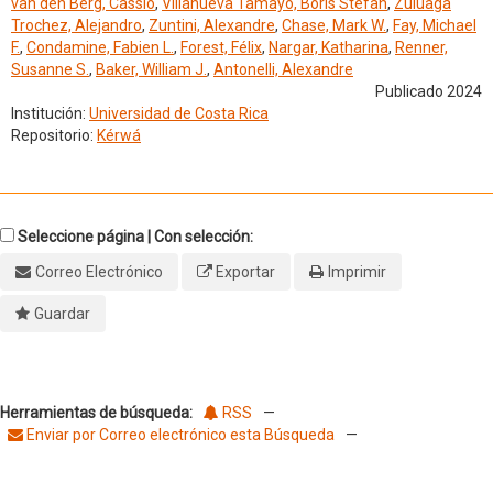
van den Berg, Cassio
,
Villanueva Tamayo, Boris Stefan
,
Zuluaga
Trochez, Alejandro
,
Zuntini, Alexandre
,
Chase, Mark W.
,
Fay, Michael
F.
,
Condamine, Fabien L.
,
Forest, Félix
,
Nargar, Katharina
,
Renner,
Susanne S.
,
Baker, William J.
,
Antonelli, Alexandre
Publicado 2024
Institución:
Universidad de Costa Rica
Repositorio:
Kérwá
Seleccione página | Con selección:
Correo Electrónico
Exportar
Imprimir
Guardar
Herramientas de búsqueda:
RSS
—
Enviar por Correo electrónico esta Búsqueda
—