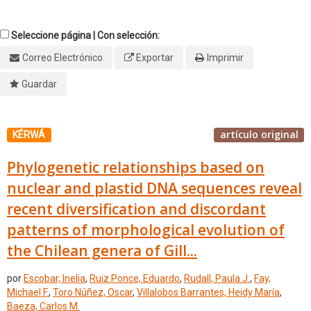
Seleccione página | Con selección:
Correo Electrónico
Exportar
Imprimir
Guardar
artículo original
KÉRWÁ
Phylogenetic relationships based on
nuclear and plastid DNA sequences reveal
recent diversification and discordant
patterns of morphological evolution of
the Chilean genera of Gill...
por
Escobar, Inelia
,
Ruiz Ponce, Eduardo
,
Rudall, Paula J.
,
Fay,
Michael F.
,
Toro Núñez, Oscar
,
Villalobos Barrantes, Heidy María
,
Baeza, Carlos M.