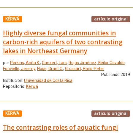
artículo original
KÉRWÁ
Highly diverse fungal communities in
carbon-rich aquifers of two contrasting
lakes in Northeast Germany
por
Perkins, Anita K.
,
Ganzert, Lars
,
Rojas Jiménez, Keilor Osvaldo
,
Fonvielle, Jeremy
,
Hose, Grant C.
,
Grossart, Hans-Peter
Publicado 2019
Institución:
Universidad de Costa Rica
Repositorio:
Kérwá
artículo original
KÉRWÁ
The contrasting roles of aquatic fungi