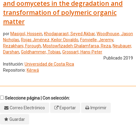
and oomycetes in the degradation and
transformation of polymeric organic
matter
por
Masigol, Hossein
,
Khodaparast, Seyed Akbar
,
Woodhouse, Jason
Nicholas
,
Rojas Jiménez, Keilor Osvaldo
,
Fonvielle, Jeremy
,
Rezakhani, Forough
,
Mostowfizadeh Ghalamfarsa, Reza
,
Neubauer,
Darshan
,
Goldhammer, Tobias
,
Grossart, Hans-Peter
Publicado 2019
Institución:
Universidad de Costa Rica
Repositorio:
Kérwá
Seleccione página | Con selección:
Correo Electrónico
Exportar
Imprimir
Guardar