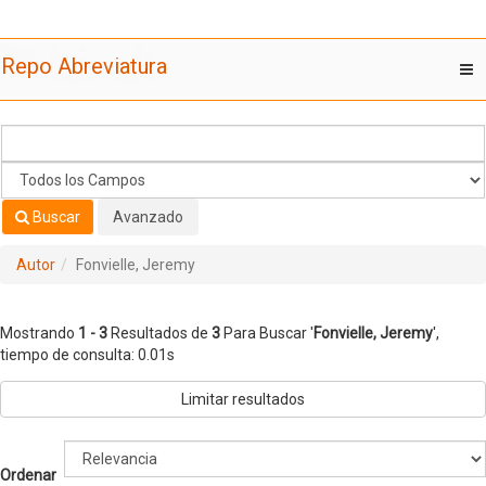
Mostrando
Saltar al contenido
1 - 3
Resultados de
3
Para Buscar '
Fonvielle, Jeremy
'
Repo Abreviatura
T
nav
Buscar
Avanzado
Autor
Fonvielle, Jeremy
Mostrando
1 - 3
Resultados de
3
Para Buscar '
Fonvielle, Jeremy
'
,
tiempo de consulta: 0.01s
Limitar resultados
Ordenar