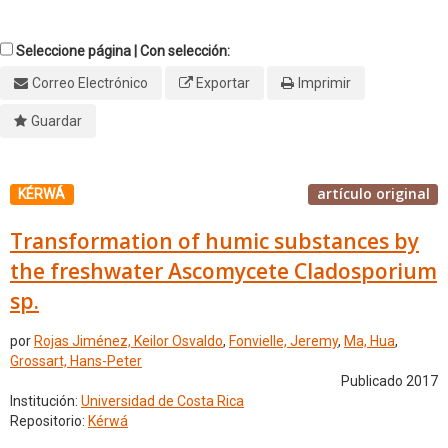
Seleccione página | Con selección:
Correo Electrónico
Exportar
Imprimir
Guardar
artículo original
KÉRWÁ
Transformation of humic substances by
the freshwater Ascomycete Cladosporium
sp.
por
Rojas Jiménez, Keilor Osvaldo
,
Fonvielle, Jeremy
,
Ma, Hua
,
Grossart, Hans-Peter
Publicado 2017
Institución:
Universidad de Costa Rica
Repositorio:
Kérwá