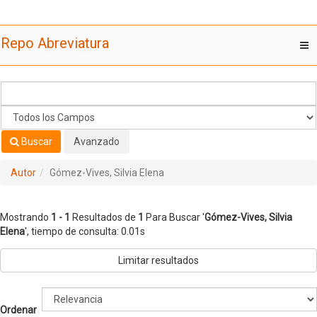
Mostrando
Saltar al contenido
1 - 1
Resultados de
1
Para Buscar '
Gómez-Vives, Silvia
Repo Abreviatura
T
Elena
'
nav
Buscar
Avanzado
Autor
Gómez-Vives, Silvia Elena
Mostrando
1 - 1
Resultados de
1
Para Buscar '
Gómez-Vives, Silvia
Elena
'
, tiempo de consulta: 0.01s
Limitar resultados
Ordenar