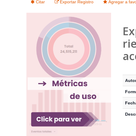
Citar
Exportar Registro
Agregar a favo
Ex
ri
ac
Detalle
Autor
Form
Fecha
Descr