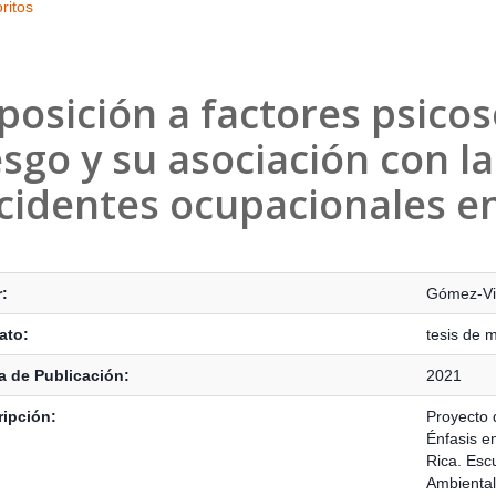
ritos
posición a factores psicos
esgo y su asociación con l
cidentes ocupacionales e
s Bibliográficos
:
Gómez-Viv
ato:
tesis de 
 de Publicación:
2021
ipción:
Proyecto 
Énfasis e
Rica. Esc
Ambiental