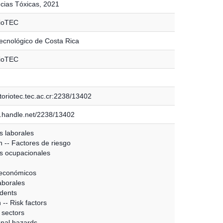
cias Tóxicas, 2021
rioTEC
Tecnológico de Costa Rica
rioTEC
toriotec.tec.ac.cr:2238/13402
dl.handle.net/2238/13402
s laborales
n -- Factores de riesgo
s ocupacionales
 económicos
aborales
dents
 -- Risk factors
sectors
nal hazards