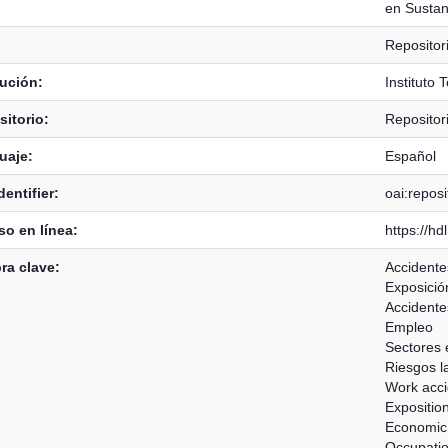
en Sustan
Reposito
tución:
Instituto 
itorio:
Reposito
uaje:
Español
dentifier:
oai:reposi
o en línea:
https://h
ra clave:
Accidente
Exposició
Accidente
Empleo
Sectores
Riesgos l
Work acci
Exposition
Economic 
Occupatio