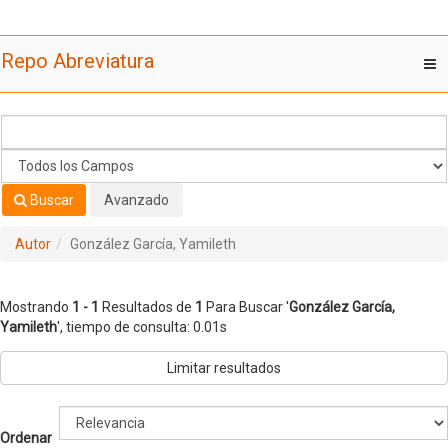
Mostrando
Saltar al contenido
1 - 1
Resultados de
1
Para Buscar '
González García,
Repo Abreviatura
T
Yamileth
'
nav
Buscar
Avanzado
Autor
González García, Yamileth
Mostrando
1 - 1
Resultados de
1
Para Buscar '
González García,
Yamileth
'
, tiempo de consulta: 0.01s
Limitar resultados
Ordenar