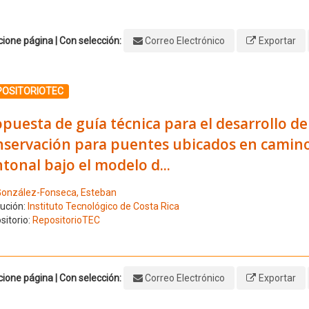
ione página | Con selección:
Correo Electrónico
Exportar
ione el número de resultado 1
POSITORIOTEC
puesta de guía técnica para el desarrollo de
servación para puentes ubicados en caminos 
tonal bajo el modelo d...
onzález-Fonseca, Esteban
tución:
Instituto Tecnológico de Costa Rica
sitorio:
RepositorioTEC
ione página | Con selección:
Correo Electrónico
Exportar