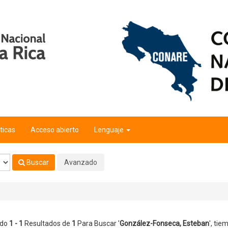
ban
'
ticas
Acceso abierto
Lenguaje
Buscar
Avanzado
ndo
1 - 1
Resultados de
1
Para Buscar '
González-Fonseca, Esteban
'
, tie