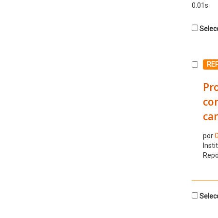
0.01s
Selecc
Selecc
RE
Pro
con
can
por
G
Insti
Repo
Selecc